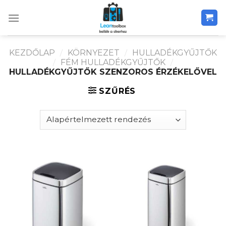
Skip
to
content
KEZDŐLAP
/
KÖRNYEZET
/
HULLADÉKGYŰJTŐK
/
FÉM HULLADÉKGYŰJTŐK
/
HULLADÉKGYŰJTŐK SZENZOROS ÉRZÉKELŐVEL
SZŰRÉS