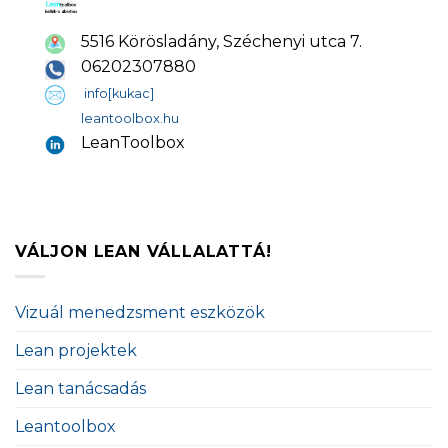
5516 Körösladány, Széchenyi utca 7.
06202307880
info[kukac]
leantoolbox.hu
LeanToolbox
VÁLJON LEAN VÁLLALATTÁ!
Vizuál menedzsment eszközök
Lean projektek
Lean tanácsadás
Leantoolbox