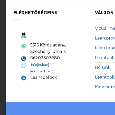
ELÉRHETŐSÉGEINK
VÁLJON 
Vizuál m
Lean proj
5516 Körösladány,
Lean tan
Széchenyi utca 7.
Leantool
06202307880
info[kukac]
Rólunk
leantoolbox.hu
Leantool
LeanToolbox
Katalógu