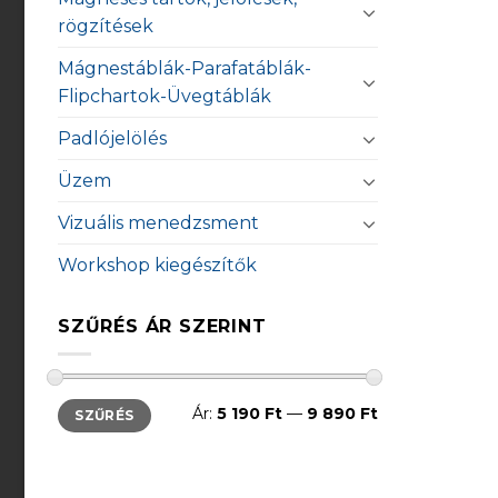
rögzítések
Mágnestáblák-Parafatáblák-
Flipchartok-Üvegtáblák
Padlójelölés
Üzem
Vizuális menedzsment
Workshop kiegészítők
SZŰRÉS ÁR SZERINT
Min
Max
Ár:
5 190 Ft
—
9 890 Ft
SZŰRÉS
ár
ár