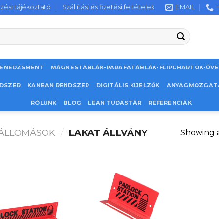
zési tájékoztató
Szállítási és fizetési feltételek
EMAIL
MENEDZSMENT
MÁGNESTÁBLÁK-PARAFATÁBLÁK-FLIPCHARTOK-ÜV
NDSZER
KANBAN RENDSZER
DIGITÁLIS KIJELZŐK
ANYAGMOZGAT
RÓLUNK
BLOG
LEAN TUDÁSTÁR
REFERENCIÁK
 ÁLLOMÁSOK
/
LAKAT ÁLLVÁNY
Showing al