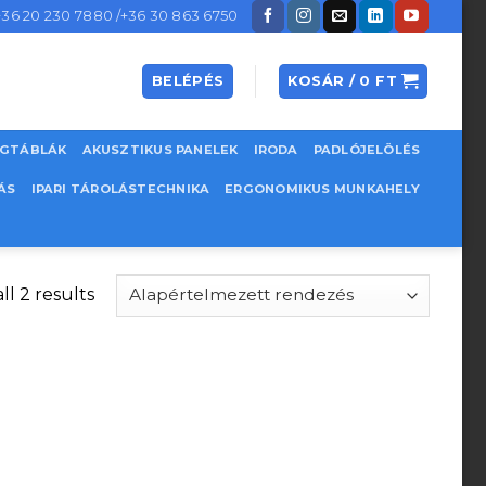
+36 20 230 7880 /+36 30 863 6750
BELÉPÉS
KOSÁR /
0
FT
EGTÁBLÁK
AKUSZTIKUS PANELEK
IRODA
PADLÓJELÖLÉS
ÁS
IPARI TÁROLÁSTECHNIKA
ERGONOMIKUS MUNKAHELY
l 2 results