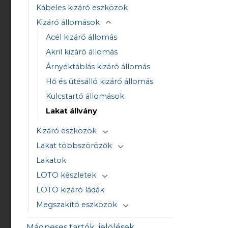
Kábeles kizáró eszközök
Kizáró állomások
Acél kizáró állomás
Akril kizáró állomás
Árnyéktáblás kizáró állomás
Hő és ütésálló kizáró állomás
Kulcstartó állomások
Lakat állvány
Kizáró eszközök
Lakat többszörözők
Lakatok
LOTO készletek
LOTO kizáró ládák
Megszakító eszközök
Mágneses tartók, jelölések,