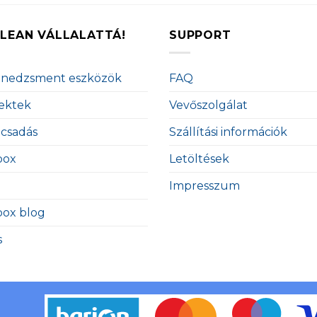
LEAN VÁLLALATTÁ!
SUPPORT
enedzsment eszközök
FAQ
ektek
Vevőszolgálat
ácsadás
Szállítási információk
box
Letöltések
Impresszum
box blog
s