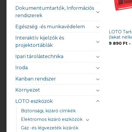
Dokumentumtartók, Információs
rendszerek
Egészség -és munkavédelem
LOTO Tart
(lakat nélk
Interaktív kijelzők és
9 890
Ft
+
projektortáblák
Ipari tárolástechnika
Iroda
Kanban rendszer
Környezet
LOTO eszközök
Biztonsági, kizáró címkék
Elektromos kizáró eszközök
Gáz -és légvezeték kizárók