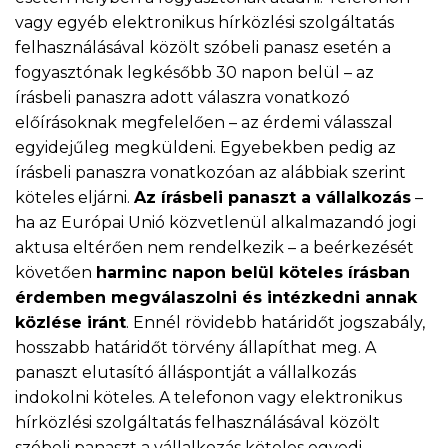
vagy egyéb elektronikus hírközlési szolgáltatás
felhasználásával közölt szóbeli panasz esetén a
fogyasztónak legkésőbb 30 napon belül – az
írásbeli panaszra adott válaszra vonatkozó
előírásoknak megfelelően – az érdemi válasszal
egyidejűleg megküldeni. Egyebekben pedig az
írásbeli panaszra vonatkozóan az alábbiak szerint
köteles eljárni.
Az írásbeli panaszt a vállalkozás
–
ha az Európai Unió közvetlenül alkalmazandó jogi
aktusa eltérően nem rendelkezik – a beérkezését
követően
harminc napon belül köteles írásban
érdemben megválaszolni és intézkedni annak
közlése iránt
. Ennél rövidebb határidőt jogszabály,
hosszabb határidőt törvény állapíthat meg. A
panaszt elutasító álláspontját a vállalkozás
indokolni köteles. A telefonon vagy elektronikus
hírközlési szolgáltatás felhasználásával közölt
szóbeli panaszt a vállalkozás köteles egyedi