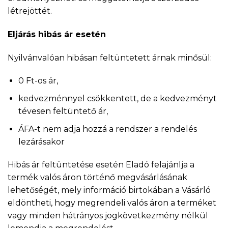
létrejöttét.
Eljárás hibás ár esetén
Nyilvánvalóan hibásan feltüntetett árnak minősül:
0 Ft-os ár,
kedvezménnyel csökkentett, de a kedvezményt
tévesen feltüntető ár,
ÁFA-t nem adja hozzá a rendszer a rendelés
lezárásakor
Hibás ár feltüntetése esetén Eladó felajánlja a
termék valós áron történő megvásárlásának
lehetőségét, mely információ birtokában a Vásárló
eldöntheti, hogy megrendeli valós áron a terméket
vagy minden hátrányos jogkövetkezmény nélkül