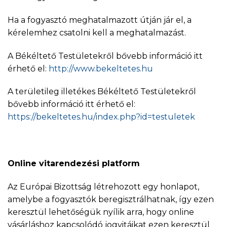
Ha a fogyasztó meghatalmazott útján jár el, a
kérelemhez csatolni kell a meghatalmazást.
A Békéltető Testületekről bővebb információ itt
érhető el:
http://www.bekeltetes.hu
A területileg illetékes Békéltető Testületekről
bővebb információ itt érhető el:
https://bekeltetes.hu/index.php?id=testuletek
Online vitarendezési platform
Az Európai Bizottság létrehozott egy honlapot,
amelybe a fogyasztók beregisztrálhatnak, így ezen
keresztül lehetőségük nyílik arra, hogy online
vásárláshoz kapcsolódó jogvitáikat ezen keresztül