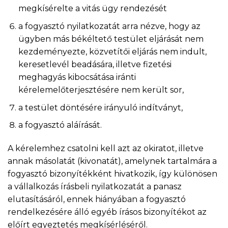
megkísérelte a vitás ügy rendezését
a fogyasztó nyilatkozatát arra nézve, hogy az
ügyben más békéltető testület eljárását nem
kezdeményezte, közvetítői eljárás nem indult,
keresetlevél beadására, illetve fizetési
meghagyás kibocsátása iránti
kérelemelőterjesztésére nem került sor,
a testület döntésére irányuló indítványt,
a fogyasztó aláírását.
A kérelemhez csatolni kell azt az okiratot, illetve
annak másolatát (kivonatát), amelynek tartalmára a
fogyasztó bizonyítékként hivatkozik, így különösen
a vállalkozás írásbeli nyilatkozatát a panasz
elutasításáról, ennek hiányában a fogyasztó
rendelkezésére álló egyéb írásos bizonyítékot az
előírt egyeztetés megkísérléséről.