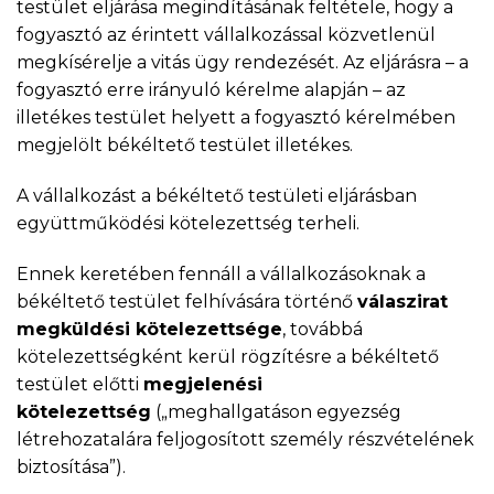
testület eljárása megindításának feltétele, hogy a
fogyasztó az érintett vállalkozással közvetlenül
megkísérelje a vitás ügy rendezését. Az eljárásra – a
fogyasztó erre irányuló kérelme alapján – az
illetékes testület helyett a fogyasztó kérelmében
megjelölt békéltető testület illetékes.
A vállalkozást a békéltető testületi eljárásban
együttműködési kötelezettség terheli.
Ennek keretében fennáll a vállalkozásoknak a
békéltető testület felhívására történő
válaszirat
megküldési kötelezettsége
, továbbá
kötelezettségként kerül rögzítésre a békéltető
testület előtti
megjelenési
kötelezettség
(„meghallgatáson egyezség
létrehozatalára feljogosított személy részvételének
biztosítása”).