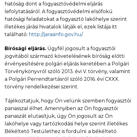
hatóság dönt a fogyasztóvédelmi eljárás
lefolytatásáról. A fogyasztóvédelmi elsőfokú
hatósági feladatokat a fogyasztó lakóhelye szerint
illetékes járási hivatalok látják el, ezek listája itt
található:
http://jarasinfo.gov.hu/
Bírósági eljárás.
Ügyfél jogosult a fogyasztói
jogvitából származó követelésének bíróság előtti
érvényesítésére polgári eljárás keretében a Polgári
Törvénykönyvről szóló 2013. évi V. törvény, valamint
a Polgári Perrendtartásról szóló 2016. évi CXXX.
törvény rendelkezései szerint.
Tájékoztatjuk, hogy Ön velünk szemben fogyasztói
panasszal élhet. Amennyiben az Ön fogyasztói
panaszát elutasítjuk, úgy Ön jogosult az Ön
lakóhelye vagy tartózkodási helye szerint illetékes
Békéltető Testülethez is fordulni: a békéltető