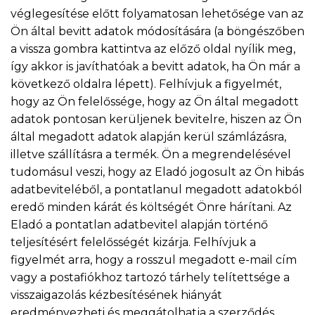
véglegesítése előtt folyamatosan lehetősége van az
Ön által bevitt adatok módosítására (a böngészőben
a vissza gombra kattintva az előző oldal nyílik meg,
így akkor is javíthatóak a bevitt adatok, ha Ön már a
következő oldalra lépett). Felhívjuk a figyelmét,
hogy az Ön felelőssége, hogy az Ön által megadott
adatok pontosan kerüljenek bevitelre, hiszen az Ön
által megadott adatok alapján kerül számlázásra,
illetve szállításra a termék. Ön a megrendelésével
tudomásul veszi, hogy az Eladó jogosult az Ön hibás
adatbeviteléből, a pontatlanul megadott adatokból
eredő minden kárát és költségét Önre hárítani. Az
Eladó a pontatlan adatbevitel alapján történő
teljesítésért felelősségét kizárja. Felhívjuk a
figyelmét arra, hogy a rosszul megadott e-mail cím
vagy a postafiókhoz tartozó tárhely telítettsége a
visszaigazolás kézbesítésének hiányát
eredményezheti és meggátolhatja a szerződés