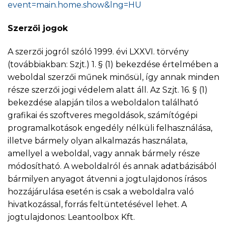
event=main.home.show&lng=HU
Szerzői jogok
A szerzői jogról szóló 1999. évi LXXVI. törvény
(továbbiakban: Szjt.) 1. § (1) bekezdése értelmében a
weboldal szerzői műnek minősül, így annak minden
része szerzői jogi védelem alatt áll. Az Szjt. 16. § (1)
bekezdése alapján tilos a weboldalon található
grafikai és szoftveres megoldások, számítógépi
programalkotások engedély nélküli felhasználása,
illetve bármely olyan alkalmazás használata,
amellyel a weboldal, vagy annak bármely része
módosítható. A weboldalról és annak adatbázisából
bármilyen anyagot átvenni a jogtulajdonos írásos
hozzájárulása esetén is csak a weboldalra való
hivatkozással, forrás feltüntetésével lehet. A
jogtulajdonos: Leantoolbox Kft.