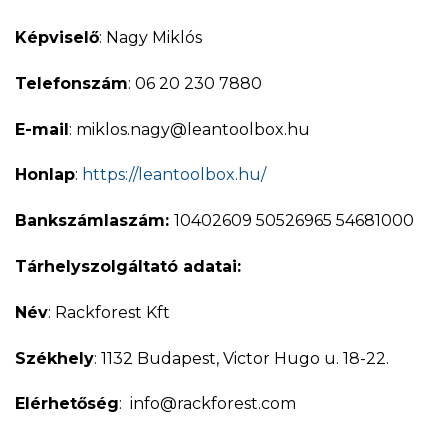
Képviselő
: Nagy Miklós
Telefonszám
: 06 20 230 7880
E-mail
: miklos.nagy@leantoolbox.hu
Honlap
:
https://leantoolbox.hu/
Bankszámlaszám:
10402609 50526965 54681000
Tárhelyszolgáltató adatai:
Név
: Rackforest Kft
Székhely
: 1132 Budapest, Victor Hugo u. 18-22.
Elérhetőség
: info@rackforest.com