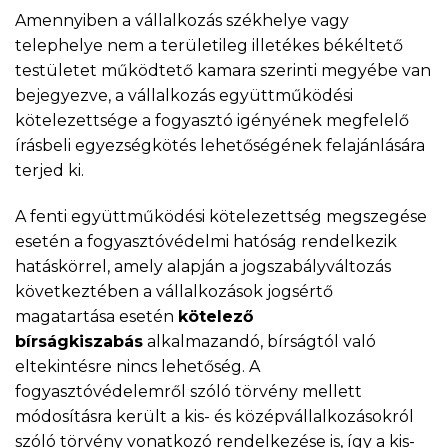
Amennyiben a vállalkozás székhelye vagy
telephelye nem a területileg illetékes békéltető
testületet működtető kamara szerinti megyébe van
bejegyezve, a vállalkozás együttműködési
kötelezettsége a fogyasztó igényének megfelelő
írásbeli egyezségkötés lehetőségének felajánlására
terjed ki.
A fenti együttműködési kötelezettség megszegése
esetén a fogyasztóvédelmi hatóság rendelkezik
hatáskörrel, amely alapján a jogszabályváltozás
következtében a vállalkozások jogsértő
magatartása esetén
kötelező
bírságkiszabás
alkalmazandó, bírságtól való
eltekintésre nincs lehetőség. A
fogyasztóvédelemről szóló törvény mellett
módosításra került a kis- és középvállalkozásokról
szóló törvény vonatkozó rendelkezése is, így a kis-