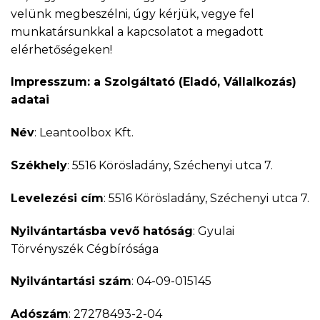
velünk megbeszélni, úgy kérjük, vegye fel
munkatársunkkal a kapcsolatot a megadott
elérhetőségeken!
Impresszum: a Szolgáltató (Eladó, Vállalkozás)
adatai
Név
: Leantoolbox Kft.
Székhely
: 5516 Körösladány, Széchenyi utca 7.
Levelezési cím
: 5516 Körösladány, Széchenyi utca 7.
Nyilvántartásba vevő hatóság
: Gyulai
Törvényszék Cégbírósága
Nyilvántartási szám
: 04-09-015145
Adószám
: 27278493-2-04