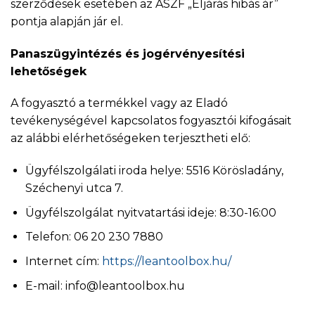
szerződések esetében az ÁSZF „Eljárás hibás ár”
pontja alapján jár el.
Panaszügyintézés és jogérvényesítési
lehetőségek
A fogyasztó a termékkel vagy az Eladó
tevékenységével kapcsolatos fogyasztói kifogásait
az alábbi elérhetőségeken terjesztheti elő:
Ügyfélszolgálati iroda helye: 5516 Körösladány,
Széchenyi utca 7.
Ügyfélszolgálat nyitvatartási ideje: 8:30-16:00
Telefon: 06 20 230 7880
Internet cím:
https://leantoolbox.hu/
E-mail: info@leantoolbox.hu