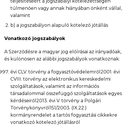
teljesítéséért a jogszabályi kötelezettségén
túlmenően vagy annak hiányában önként vállal,
valamint
b) a jogszabályon alapuló kötelező jótállás
Vonatkozó jogszabályok
A Szerződésre a magyar jog előírásai az irányadóak,
és különösen az alábbi jogszabályok vonatkoznak:
évi CLV. törvény a fogyasztóvédelemről2001. évi
CVIII. törvény az elektronikus kereskedelmi
szolgáltatások, valamint az információs
társadalommal összefüggő szolgáltatások egyes
kérdéseiről2013. évi V. törvény a Polgári
Törvénykönyvről151/2003. (IX.22.)
kormányrendelet a tartós fogyasztási cikkekre
vonatkozó kötelező jótállásról