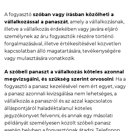
A fogyasztó
szóban vagy írásban közölheti a
vállalkozással a panaszát
, amely a vállalkozásnak,
illetve a vállalkozás érdekében vagy javára eljáró
személynek az áru fogyasztók részére történő
forgalmazásával, illetve értékesítésével közvetlen
kapcsolatban álló magatartására, tevékenységére
vagy mulasztására vonatkozik.
A szóbeli panaszt a vállalkozás köteles azonnal
megvizsgálni, és szükség szerint orvosolni
. Ha a
fogyasztó a panasz kezelésével nem ért egyet, vagy
a panasz azonnali kivizsgálása nem lehetséges, a
vállalkozás a panaszról és az azzal kapcsolatos
álláspontjáról haladéktalanul köteles
jegyzőkönyvet felvenni, és annak egy másolati
példányát személyesen közölt szóbeli panasz
esetén helyben a fogyasztónak átadni. Telefonon