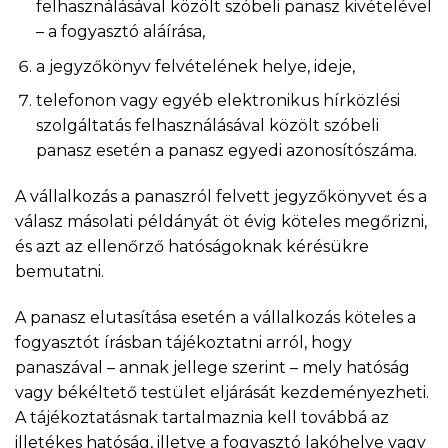
felhasználásával közölt szóbeli panasz kivételével
– a fogyasztó aláírása,
a jegyzőkönyv felvételének helye, ideje,
telefonon vagy egyéb elektronikus hírközlési
szolgáltatás felhasználásával közölt szóbeli
panasz esetén a panasz egyedi azonosítószáma.
A vállalkozás a panaszról felvett jegyzőkönyvet és a
válasz másolati példányát öt évig köteles megőrizni,
és azt az ellenőrző hatóságoknak kérésükre
bemutatni.
A panasz elutasítása esetén a vállalkozás köteles a
fogyasztót írásban tájékoztatni arról, hogy
panaszával – annak jellege szerint – mely hatóság
vagy békéltető testület eljárását kezdeményezheti.
A tájékoztatásnak tartalmaznia kell továbbá az
illetékes hatóság, illetve a fogyasztó lakóhelye vagy