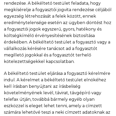
rendezése. A békéltető testület feladata, hogy
megkísérelje a fogyasztói jogvita rendezése céljából
egyezség létrehozását a felek között, ennek
eredménytelensége esetén az ügyben döntést hoz
a fogyasztói jogok egyszerű, gyors, hatékony és
költségkímélő érvényesítésének biztosítása
érdekében. A békéltető testület a fogyasztó vagy a
vállalkozás kérésére tanácsot ad a fogyasztót
megillető jogokkal és a fogyasztót terhelő
kötelezettségekkel kapcsolatban.
A békéltető testület eljárása a fogyasztó kérelmére
indul. A kérelmet a békéltető testület elnökéhez
kell írásban benyújtani: az írásbeliség
követelményének levél, távirat, távgépíró vagy
telefax útján, továbbá bármely egyéb olyan
eszközzel is eleget lehet tenni, amely a címzett
számára lehetővé teszi a neki címzett adatoknak az