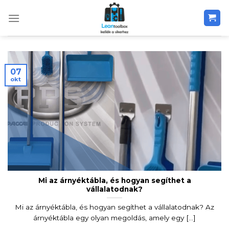
Skip
to
content
07
okt
Mi az árnyéktábla, és hogyan segíthet a
vállalatodnak?
Mi az árnyéktábla, és hogyan segíthet a vállalatodnak? Az
árnyéktábla egy olyan megoldás, amely egy [...]