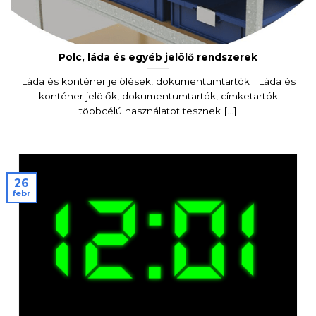
Polc, láda és egyéb jelölő rendszerek
Láda és konténer jelölések, dokumentumtartók Láda és
konténer jelölők, dokumentumtartók, címketartók
többcélú használatot tesznek [...]
26
febr