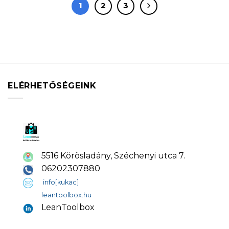
1
2
3
ELÉRHETŐSÉGEINK
5516 Körösladány, Széchenyi utca 7.
06202307880
info[kukac]
leantoolbox.hu
LeanToolbox