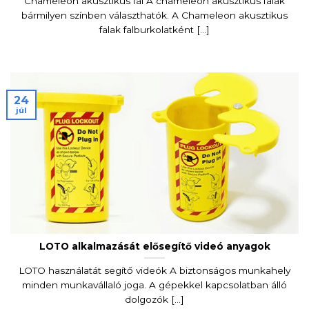
Chameleon akusztikus fal A chameleon akusztikus falak
bármilyen színben választhatók. A Chameleon akusztikus
falak falburkolatként [...]
24
júl
LOTO alkalmazását elősegítő videó anyagok
LOTO használatát segítő videók A biztonságos munkahely
minden munkavállaló joga. A gépekkel kapcsolatban álló
dolgozók [...]