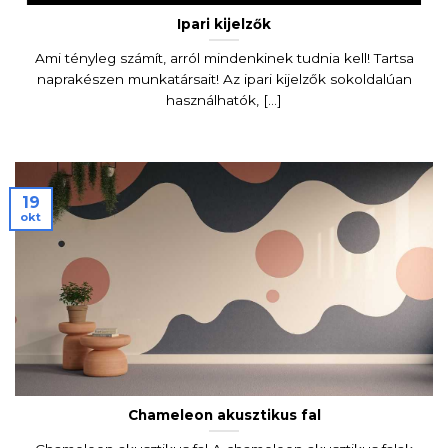
Ipari kijelzők
Ami tényleg számít, arról mindenkinek tudnia kell! Tartsa
naprakészen munkatársait! Az ipari kijelzők sokoldalúan
használhatók, [...]
19
okt
Chameleon akusztikus fal