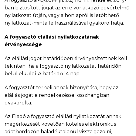
A fogyasztó a 45/2014. (II. 26.) Korm. rendelet 20. §-
ban biztosított jogát az erre vonatkozó egyértelmű
nyilatkozat útján, vagy a honlapról is letölthető
nyilatkozat-minta felhasználásával gyakorolhatja.
A fogyasztó elállási nyilatkozatának
érvényessége
Az elállási jogot határidőben érvényesítettnek kell
tekinteni, ha a fogyasztó nyilatkozatát határidőn
belül elküldi. A határidő 14 nap.
A fogyasztót terheli annak bizonyítása, hogy az
elállás jogát e rendelkezéssel összhangban
gyakorolta.
Az Eladó a fogyasztó elállási nyilatkozatát annak
megérkezését követően köteles elektronikus
adathordozón haladéktalanul visszaigazolni,