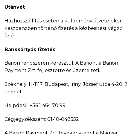
Utánvét
Házhozszállítás esetén a küldemény átvételekor
készpénzben történő fizetés a kézbesítést végző
felé.
Bankkártyás fizetés
Barion rendszeren keresztül. A Bariont a Barion
Payment Zrt. fejlesztette és üzemelteti.
Székhely: H-1117, Budapest, Irinyi József utca 4-20. 2.
emelet
Helpdesk: +36 1 464 70 99
Cégjegyzékszám: 01-10-048552
A Barion Payment Zrt. tevékenységét a Magyar