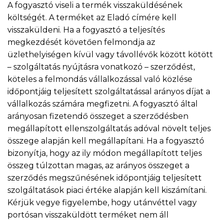
A fogyasztó viseli a termék visszaküldésének
költségét. A terméket az Eladó címére kell
visszaküldeni. Ha a fogyasztó a teljesítés
megkezdését követően felmondja az
üzlethelyiségen kívül vagy távollévők között kötött
– szolgáltatás nyújtásra vonatkozó – szerződést,
köteles a felmondás vállalkozással való közlése
időpontjáig teljesített szolgáltatással arányos díjat a
vállalkozás számára megfizetni. A fogyasztó által
arányosan fizetendő összeget a szerződésben
megállapított ellenszolgáltatás adóval növelt teljes
összege alapján kell megállapítani. Ha a fogyasztó
bizonyítja, hogy az ily módon megállapított teljes
összeg túlzottan magas, az arányos összeget a
szerződés megszűnésének időpontjáig teljesített
szolgáltatások piaci értéke alapján kell kiszámítani.
Kérjük vegye figyelembe, hogy utánvéttel vagy
portósan visszaküldött terméket nem áll