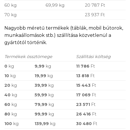
60 kg
69,99 kg
20 787 Ft
70 kg
23 937 Ft
Nagyobb méretű termékek (táblák, mobil bútorok,
munkaállomások stb.) szállítása közvetlenül a
gyártótól történik.
Termékek össztömege
Szállítási költség
0
kg
9,99
kg
11 786
Ft
10
kg
19,99
kg
13 818
Ft
20
kg
39,99
kg
15 443
Ft
40
kg
59,99
kg
17 069
Ft
60
kg
79,99
kg
23 571
Ft
80
kg
99,99
kg
26 416
Ft
100
kg
139,99
kg
30 480
Ft