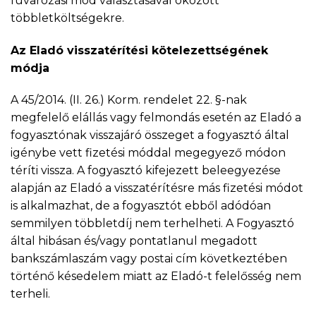
fuvarozási mód választásával okozott
többletköltségekre.
Az Eladó visszatérítési kötelezettségének
módja
A 45/2014. (II. 26.) Korm. rendelet 22. §-nak
megfelelő elállás vagy felmondás esetén az Eladó a
fogyasztónak visszajáró összeget a fogyasztó által
igénybe vett fizetési móddal megegyező módon
téríti vissza. A fogyasztó kifejezett beleegyezése
alapján az Eladó a visszatérítésre más fizetési módot
is alkalmazhat, de a fogyasztót ebből adódóan
semmilyen többletdíj nem terhelheti. A Fogyasztó
által hibásan és/vagy pontatlanul megadott
bankszámlaszám vagy postai cím következtében
történő késedelem miatt az Eladó-t felelősség nem
terheli.