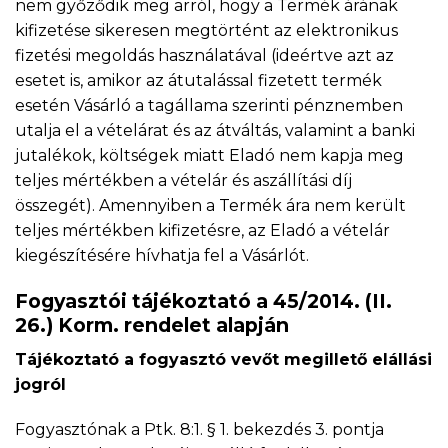
nem győződik meg arról, hogy a Termék árának
kifizetése sikeresen megtörtént az elektronikus
fizetési megoldás használatával (ideértve azt az
esetet is, amikor az átutalással fizetett termék
esetén Vásárló a tagállama szerinti pénznemben
utalja el a vételárat és az átváltás, valamint a banki
jutalékok, költségek miatt Eladó nem kapja meg
teljes mértékben a vételár és aszállítási díj
összegét). Amennyiben a Termék ára nem került
teljes mértékben kifizetésre, az Eladó a vételár
kiegészítésére hívhatja fel a Vásárlót.
Fogyasztói tájékoztató a 45/2014. (II.
26.) Korm. rendelet alapján
Tájékoztató a fogyasztó vevőt megillető elállási
jogról
Fogyasztónak a Ptk. 8:1. § 1. bekezdés 3. pontja