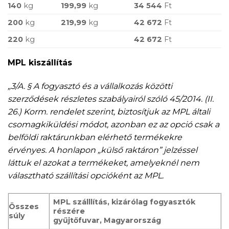
140
kg
199,99
kg
34 544
Ft
200
kg
219,99
kg
42 672
Ft
220
kg
42 672
Ft
MPL kiszállítás
„3/A. § A fogyasztó és a vállalkozás közötti
szerződések részletes szabályairól szóló 45/2014. (II.
26.) Korm. rendelet szerint, biztosítjuk az MPL általi
csomagkiküldési módot, azonban ez az opció csak a
belföldi raktárunkban elérhető termékekre
érvényes. A honlapon „külső raktáron” jelzéssel
láttuk el azokat a termékeket, amelyeknél nem
választható szállítási opcióként az MPL.
MPL szálllítás, kizárólag fogyasztók
Összes
részére
súly
gyűjtőfuvar, Magyarország