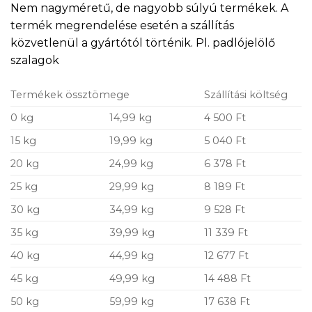
Nem nagyméretű, de nagyobb súlyú termékek. A
termék megrendelése esetén a szállítás
közvetlenül a gyártótól történik. Pl. padlójelölő
szalagok
Termékek össztömege
Szállítási költség
0 kg
14,99 kg
4 500 Ft
15 kg
19,99 kg
5 040 Ft
20 kg
24,99 kg
6 378 Ft
25 kg
29,99 kg
8 189 Ft
30 kg
34,99 kg
9 528 Ft
35 kg
39,99 kg
11 339 Ft
40 kg
44,99 kg
12 677 Ft
45 kg
49,99 kg
14 488 Ft
50 kg
59,99 kg
17 638 Ft