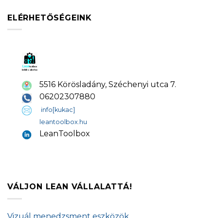
ELÉRHETŐSÉGEINK
5516 Körösladány, Széchenyi utca 7.
06202307880
info[kukac]
leantoolbox.hu
LeanToolbox
VÁLJON LEAN VÁLLALATTÁ!
Vizuál menedzsment eszközök