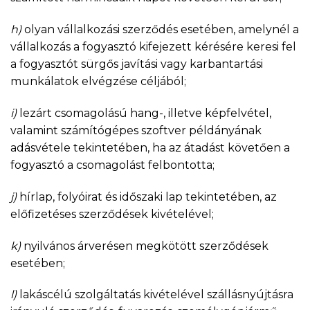
h)
olyan vállalkozási szerződés esetében, amelynél a
vállalkozás a fogyasztó kifejezett kérésére keresi fel
a fogyasztót sürgős javítási vagy karbantartási
munkálatok elvégzése céljából;
i)
lezárt csomagolású hang-, illetve képfelvétel,
valamint számítógépes szoftver példányának
adásvétele tekintetében, ha az átadást követően a
fogyasztó a csomagolást felbontotta;
j)
hírlap, folyóirat és időszaki lap tekintetében, az
előfizetéses szerződések kivételével;
k)
nyilvános árverésen megkötött szerződések
esetében;
l)
lakáscélú szolgáltatás kivételével szállásnyújtásra