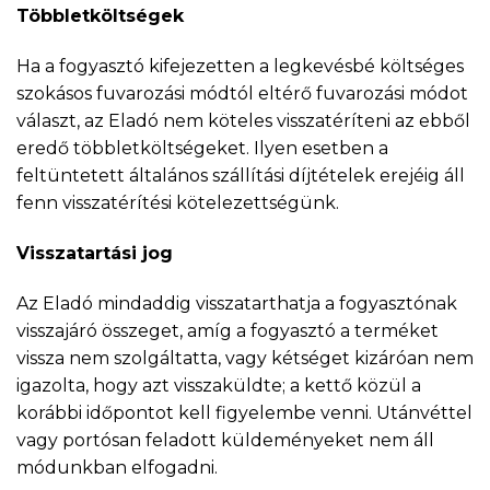
Többletköltségek
Ha a fogyasztó kifejezetten a legkevésbé költséges
szokásos fuvarozási módtól eltérő fuvarozási módot
választ, az Eladó nem köteles visszatéríteni az ebből
eredő többletköltségeket. Ilyen esetben a
feltüntetett általános szállítási díjtételek erejéig áll
fenn visszatérítési kötelezettségünk.
Visszatartási jog
Az Eladó mindaddig visszatarthatja a fogyasztónak
visszajáró összeget, amíg a fogyasztó a terméket
vissza nem szolgáltatta, vagy kétséget kizáróan nem
igazolta, hogy azt visszaküldte; a kettő közül a
korábbi időpontot kell figyelembe venni. Utánvéttel
vagy portósan feladott küldeményeket nem áll
módunkban elfogadni.