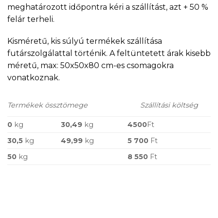
meghatározott időpontra kéri a szállítást, azt + 50 %
felár terheli.
Kisméretű, kis súlyú termékek szállítása
futárszolgálattal történik. A feltüntetett árak kisebb
méretű, max: 50x50x80 cm-es csomagokra
vonatkoznak.
Termékek össztömege
Szállítási költség
0
kg
30,49
kg
4500
Ft
30,5
kg
49,99
kg
5 700
Ft
50
kg
8 550
Ft