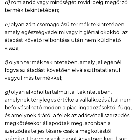
d)
romlandó vagy minőségét rövid ideig megőrző
termék tekintetében;
e)
olyan zárt csomagolású termék tekintetében,
amely egészségvédelmi vagy higiéniai okokból az
átadást követő felbontása után nem küldhető
vissza;
f)
olyan termék tekintetében, amely jellegénél
fogva az átadást követően elválaszthatatlanul
vegyül más termékkel;
g)
olyan alkoholtartalmú ital tekintetében,
amelynek tényleges értéke a vállalkozás által nem
befolyásolható módon a piaci ingadozásoktól függ,
és amelynek áráról a felek az adásvételi szerződés
megkötésekor állapodtak meg, azonban a
szerződés teljesítésére csak a megkötéstől
számított harmincadik napot követően kerül sor;