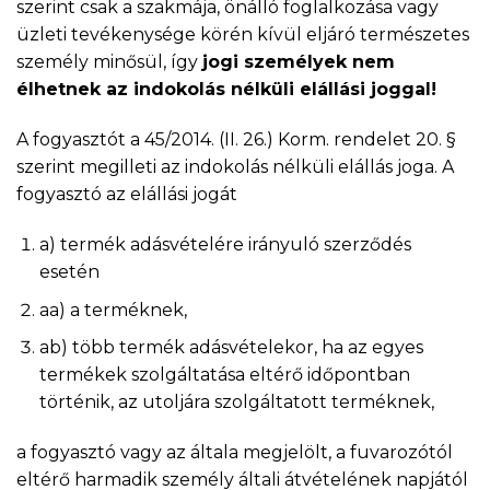
szerint csak a szakmája, önálló foglalkozása vagy
üzleti tevékenysége körén kívül eljáró természetes
személy minősül, így
jogi személyek nem
élhetnek az indokolás nélküli elállási joggal!
A fogyasztót a 45/2014. (II. 26.) Korm. rendelet 20. §
szerint megilleti az indokolás nélküli elállás joga. A
fogyasztó az elállási jogát
a) termék adásvételére irányuló szerződés
esetén
aa) a terméknek,
ab) több termék adásvételekor, ha az egyes
termékek szolgáltatása eltérő időpontban
történik, az utoljára szolgáltatott terméknek,
a fogyasztó vagy az általa megjelölt, a fuvarozótól
eltérő harmadik személy általi átvételének napjától