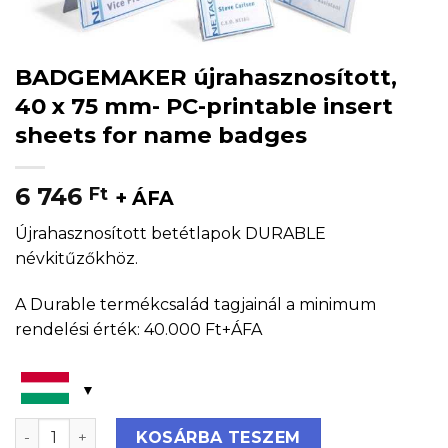
BADGEMAKER újrahasznosított,
40 x 75 mm- PC-printable insert
sheets for name badges
6 746
Ft
+ ÁFA
Újrahasznosított betétlapok DURABLE
névkitűzőkhöz.
A Durable termékcsalád tagjainál a minimum
rendelési érték: 40.000 Ft+ÁFA
BADGEMAKER újrahasznosított, 40 x 75 mm- PC-printa
KOSÁRBA TESZEM