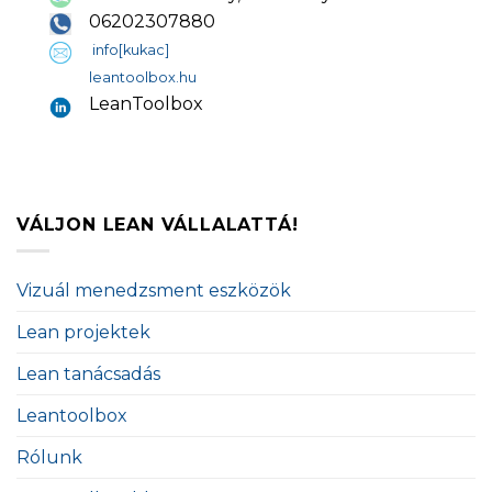
06202307880
info[kukac]
leantoolbox.hu
LeanToolbox
VÁLJON LEAN VÁLLALATTÁ!
Vizuál menedzsment eszközök
Lean projektek
Lean tanácsadás
Leantoolbox
Rólunk