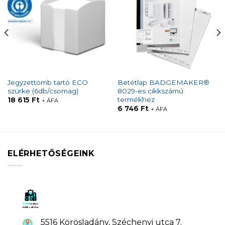
Jegyzettömb tartó ECO
Betétlap BADGEMAKER®
szürke (6db/csomag)
8029-es cikkszámú
termékhez
18 615
Ft
+ ÁFA
6 746
Ft
+ ÁFA
ELÉRHETŐSÉGEINK
5516 Körösladány, Széchenyi utca 7.