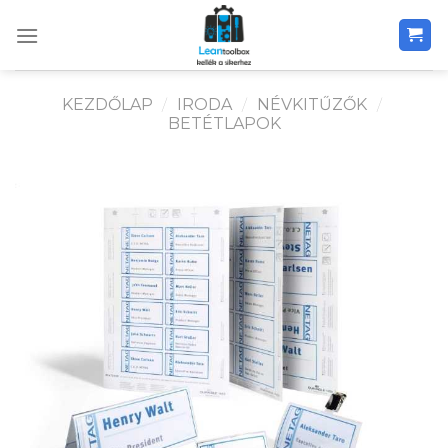
Skip
to
content
KEZDŐLAP
/
IRODA
/
NÉVKITŰZŐK
/
BETÉTLAPOK