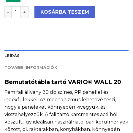
Bemutatótábla tartó VARIO® WALL 20 mennyiség
KOSÁRBA TESZEM
LEÍRÁS
TOVÁBBI INFORMÁCIÓK
Bemutatótábla tartó VARIO® WALL 20
Fém fali állvány 20 db színes, PP panellel és
indexfülekkel. Az mechanizmus lehetővé teszi,
hogy a paneleket könnyedén kivegyük, és
visszahelyezzük. A fali tartó karcmentes acélból
készült, így ideálisan használható ipari körülmények
között, pl. raktárakban, konyhákban. Könnyedén