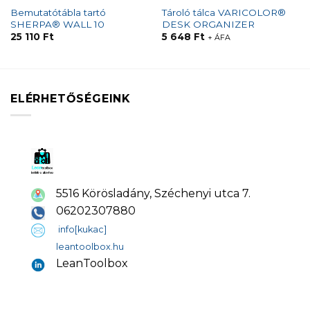
Bemutatótábla tartó
Tároló tálca VARICOLOR®
SHERPA® WALL 10
DESK ORGANIZER
25 110
Ft
5 648
Ft
+ ÁFA
ELÉRHETŐSÉGEINK
5516 Körösladány, Széchenyi utca 7.
06202307880
info[kukac]
leantoolbox.hu
LeanToolbox