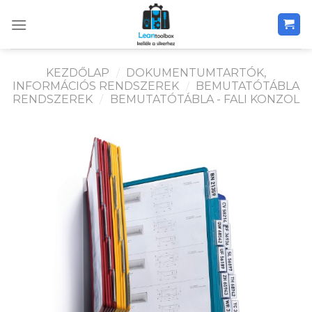
Skip
to
content
KEZDŐLAP
/
DOKUMENTUMTARTÓK,
INFORMÁCIÓS RENDSZEREK
/
BEMUTATÓTÁBLA
RENDSZEREK
/
BEMUTATÓTÁBLA - FALI KONZOL