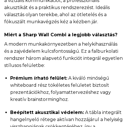
a vizuális kommunikációt, a professzionális
akusztikát és a praktikus rendszerezést. Ideális
választás olyan terekbe, ahol az ötletelés és a
fókuszált munkavégzés kéz a kézben jár.
Miért a Sharp Wall Combi a legjobb választás?
A modern munkakörnyezetben a helykihasználás
és a zajvédelem kulcsfontosságú. Ez a falburkolati
rendszer három alapvető funkciót integrál egyetlen
stílusos felületbe:
Prémium írható felület:
A kiváló minőségű
whiteboard rész tökéletes felületet biztosít
prezentációkhoz, folyamattervezéshez vagy
kreatív brainstorminghoz.
Beépített akusztikai védelem:
A tábla integrált
hangelnyelő rétege aktívan hozzájárul a helyiség
visszhangjának csökkentéséhez, így a