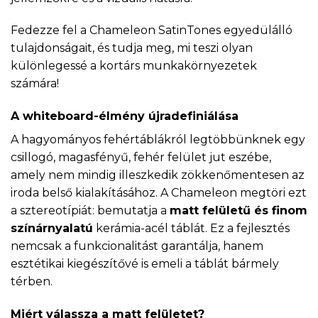
Fedezze fel a Chameleon SatinTones egyedülálló
tulajdonságait, és tudja meg, mi teszi olyan
különlegessé a kortárs munkakörnyezetek
számára!
A whiteboard-élmény újradefiniálása
A hagyományos fehértáblákról legtöbbünknek egy
csillogó, magasfényű, fehér felület jut eszébe,
amely nem mindig illeszkedik zökkenőmentesen az
iroda belső kialakításához. A Chameleon megtöri ezt
a sztereotípiát: bemutatja a
matt felületű és finom
színárnyalatú
kerámia-acél táblát. Ez a fejlesztés
nemcsak a funkcionalitást garantálja, hanem
esztétikai kiegészítővé is emeli a táblát bármely
térben.
Miért válassza a matt felületet?