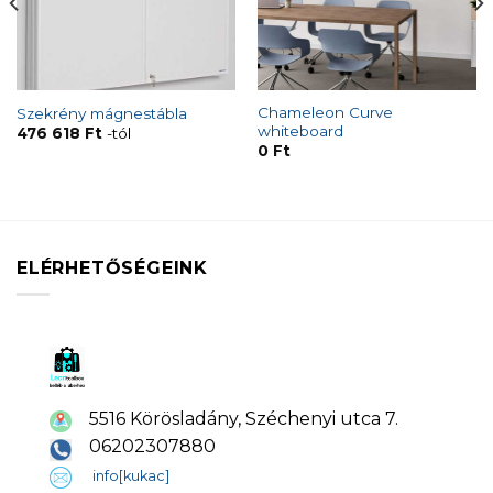
Chameleon Curve
Szekrény mágnestábla
whiteboard
476 618
Ft
-tól
0
Ft
ELÉRHETŐSÉGEINK
5516 Körösladány, Széchenyi utca 7.
06202307880
info[kukac]