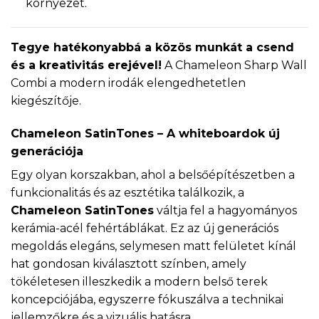
környezet.
Tegye hatékonyabbá a közös munkát a csend
és a kreativitás erejével!
A Chameleon Sharp Wall
Combi a modern irodák elengedhetetlen
kiegészítője.
Chameleon SatinTones – A whiteboardok új
generációja
Egy olyan korszakban, ahol a belsőépítészetben a
funkcionalitás és az esztétika találkozik, a
Chameleon SatinTones
váltja fel a hagyományos
kerámia-acél fehértáblákat. Ez az új generációs
megoldás elegáns, selymesen matt felületet kínál
hat gondosan kiválasztott színben, amely
tökéletesen illeszkedik a modern belső terek
koncepciójába, egyszerre fókuszálva a technikai
jellemzőkre és a vizuális hatásra.