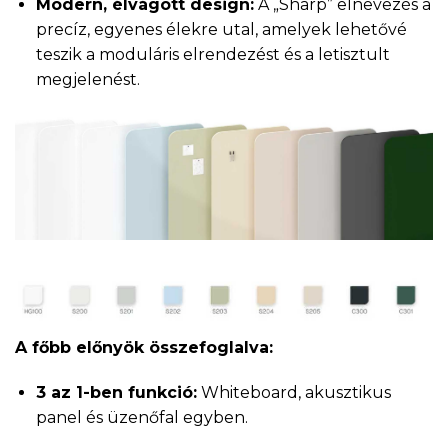
Modern, élvágott design:
A „Sharp” elnevezés a
precíz, egyenes élekre utal, amelyek lehetővé
teszik a moduláris elrendezést és a letisztult
megjelenést.
A főbb előnyök összefoglalva:
3 az 1-ben funkció:
Whiteboard, akusztikus
panel és üzenőfal egyben.