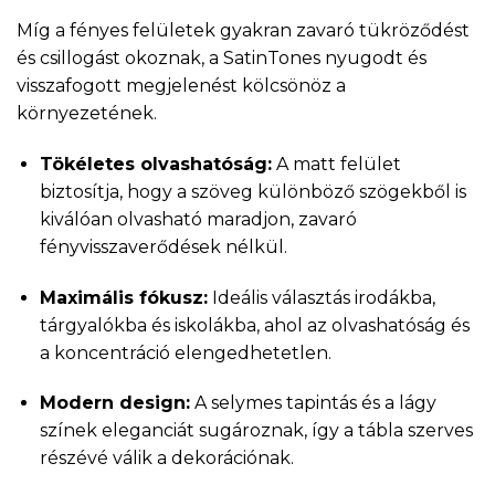
Míg a fényes felületek gyakran zavaró tükröződést
és csillogást okoznak, a SatinTones nyugodt és
visszafogott megjelenést kölcsönöz a
környezetének.
Tökéletes olvashatóság:
A matt felület
biztosítja, hogy a szöveg különböző szögekből is
kiválóan olvasható maradjon, zavaró
fényvisszaverődések nélkül.
Maximális fókusz:
Ideális választás irodákba,
tárgyalókba és iskolákba, ahol az olvashatóság és
a koncentráció elengedhetetlen.
Modern design:
A selymes tapintás és a lágy
színek eleganciát sugároznak, így a tábla szerves
részévé válik a dekorációnak.