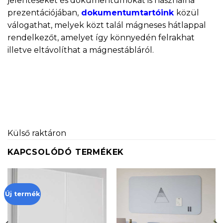
jelentéseket és dokumentumokat is használna
prezentációjában,
dokumentumtartóink
közül
válogathat, melyek közt talál mágneses hátlappal
rendelkezőt, amelyet így könnyedén felrakhat
illetve eltávolíthat a mágnestábláról.
Külső raktáron
KAPCSOLÓDÓ TERMÉKEK
Új termék