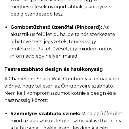
megbeszélések nyugodtabbak, a környezet
pedig csendesebb lesz.
Gombostűzhető üzenőfal (Pinboard):
Az
akusztikus felület puha, de tartós szerkezete
lehetővé teszi jegyzetek, tervek vagy
emlékeztetők feltűzését, így minden fontos
információ egy helyen marad.
Testreszabható design és hatékonyság
A Chameleon Sharp Wall Combi egyik legnagyobb
előnye, hogy teljesen az Ön igényeire szabható.
Nem kell kompromisszumot kötnie a design és a
hasznosság között:
Személyre szabható színek:
Mind az írófelület,
mind az akusztikus felület színe választható, így
a falburkolat tökéletesen illeszkedik a cég