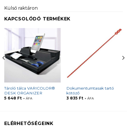
Külső raktáron
KAPCSOLÓDÓ TERMÉKEK
Tároló tálca VARICOLOR®
Dokumentumtasak tartó
DESK ORGANIZER
kötöző
5 648
Ft
3 835
Ft
+ ÁFA
+ ÁFA
ELÉRHETŐSÉGEINK