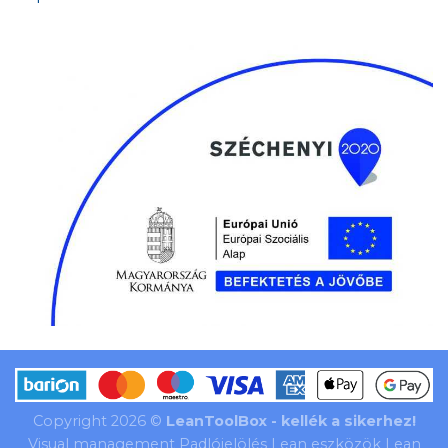
Copyright 2026 ©
LeanToolBox - kellék a sikerhez!
Visual management Padlójelölés Lean eszközök Lean