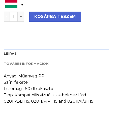
Dokumentumtasak tartó tüske mennyiség
KOSÁRBA TESZEM
LEÍRÁS
TOVÁBBI INFORMÁCIÓK
Anyag: Műanyag PP
Szín: fekete
1 csomag= 50 db akasztó
Tipp: Kompatibilis vizuális zsebekhez lásd
02011A5LH15, 02011A4PH15 and 02011A1/3H15