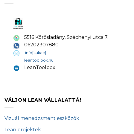
5516 Körösladány, Széchenyi utca 7.
06202307880
info[kukac]
leantoolbox.hu
LeanToolbox
VÁLJON LEAN VÁLLALATTÁ!
Vizuál menedzsment eszközök
Lean projektek