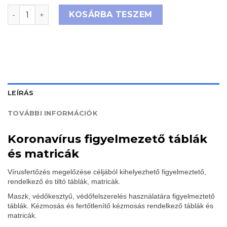
EGYSZERRE CSAK 1 SZEMÉLY TARTÓZKODHAT A HELYIS
KOSÁRBA TESZEM
LEÍRÁS
TOVÁBBI INFORMÁCIÓK
Koronavírus figyelmezető táblák
és matricák
Vírusfertőzés megelőzése céljából kihelyezhető figyelmeztető,
rendelkező és tiltó táblák, matricák.
Maszk, védőkesztyű, védőfelszerelés használatára figyelmeztető
táblák. Kézmosás és fertőtlenítő kézmosás rendelkező táblák és
matricák.