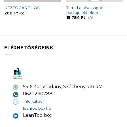
Tartsd a távolságot! –
KÉZFOGÁS TILOS!
padlójelölő elem
260
Ft
-tól
15 784
Ft
-tól
ELÉRHETŐSÉGEINK
5516 Körösladány, Széchenyi utca 7.
06202307880
info[kukac]
leantoolbox.hu
LeanToolbox