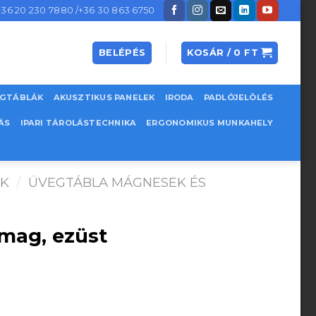
+36 20 230 7880 /+36 30 863 6750
BELÉPÉS
KOSÁR /
0
FT
EGTÁBLÁK
AKUSZTIKUS PANELEK
IRODA
PADLÓJELÖLÉS
ÁS
IPARI TÁROLÁSTECHNIKA
ERGONOMIKUS MUNKAHELY
ŐK
/
ÜVEGTÁBLA MÁGNESEK ÉS
mag, ezüst