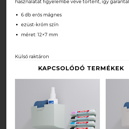
használatát figyelembe véve történt, így garantá
6 db erős mágnes
ezüst-króm szín
méret: 12×7 mm
Külső raktáron
KAPCSOLÓDÓ TERMÉKEK