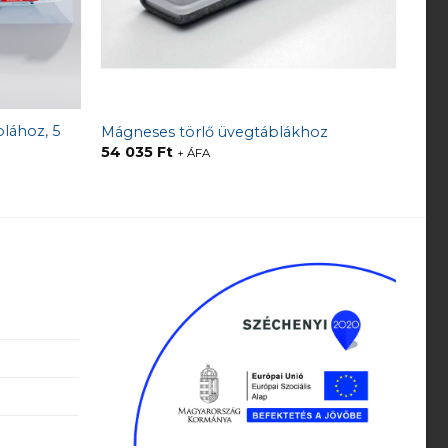
lához, 5
Mágneses törlő üvegtáblákhoz
54 035
Ft
+ ÁFA