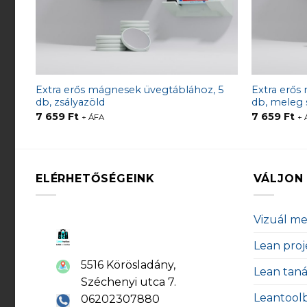
Extra erős mágnesek üvegtáblához, 5
Extra erős
db, zsályazöld
db, meleg 
7 659
Ft
7 659
Ft
+ ÁFA
+ 
ELÉRHETŐSÉGEINK
VÁLJON 
Vizuál m
Lean proj
5516 Körösladány,
Lean tan
Széchenyi utca 7.
Leantool
06202307880