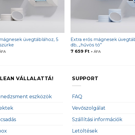
 mágnesek üvegtáblához, 5
Extra erős mágnesek üvegtáb
szürke
db, „hűvös tó”
7 659
Ft
ÁFA
+ ÁFA
LEAN VÁLLALATTÁ!
SUPPORT
enedzsment eszközök
FAQ
ektek
Vevőszolgálat
ácsadás
Szállítási információk
box
Letöltések