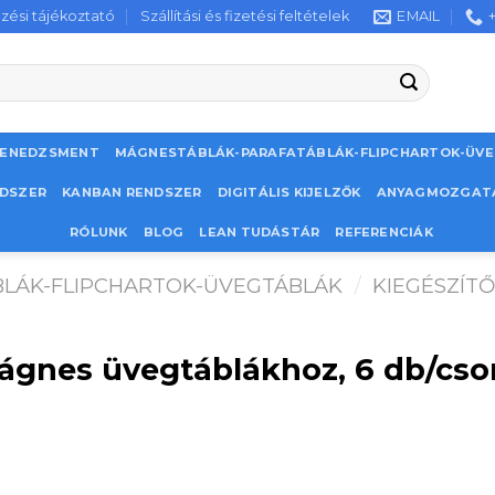
zési tájékoztató
Szállítási és fizetési feltételek
EMAIL
MENEDZSMENT
MÁGNESTÁBLÁK-PARAFATÁBLÁK-FLIPCHARTOK-ÜV
NDSZER
KANBAN RENDSZER
DIGITÁLIS KIJELZŐK
ANYAGMOZGAT
RÓLUNK
BLOG
LEAN TUDÁSTÁR
REFERENCIÁK
LÁK-FLIPCHARTOK-ÜVEGTÁBLÁK
/
KIEGÉSZÍT
mágnes üvegtáblákhoz, 6 db/cso