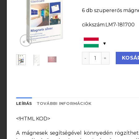
6 db szupererős mágne
cikkszám:LM7-181700
Extra erős mágnes üve
KOSÁ
LEÍRÁS
TOVÁBBI INFORMÁCIÓK
<!HTML KOD>
A mágnesek segítségével könnyedén rögzítheti a