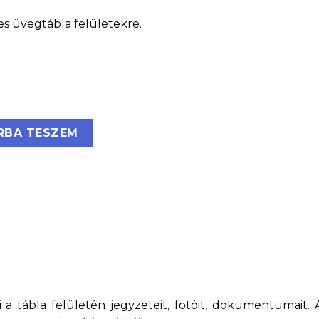
s üvegtábla felületekre.
gtáblákhoz, 6 db/csomag, ezüst mennyiség
RBA TESZEM
 tábla felületén jegyzeteit, fotóit, dokumentumait. 