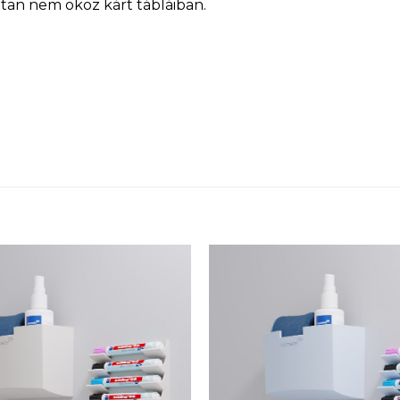
ltan nem okoz kárt tábláiban.