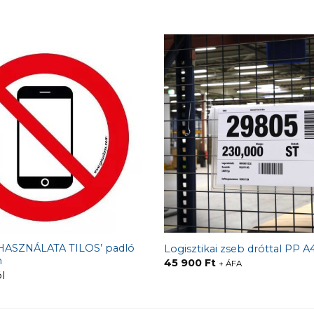
ASZNÁLATA TILOS’ padló
Logisztikai zseb dróttal PP A
m
45 900
Ft
+ ÁFA
l