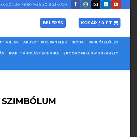
+36 20 230 7880 /+36 30 863 6750
BELÉPÉS
KOSÁR /
0
FT
EGTÁBLÁK
AKUSZTIKUS PANELEK
IRODA
PADLÓJELÖLÉS
ÁS
IPARI TÁROLÁSTECHNIKA
ERGONOMIKUS MUNKAHELY
Ó SZIMBÓLUM