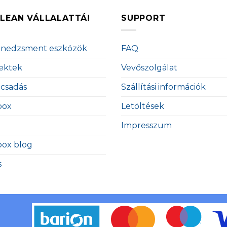
LEAN VÁLLALATTÁ!
SUPPORT
enedzsment eszközök
FAQ
ektek
Vevőszolgálat
ácsadás
Szállítási információk
box
Letöltések
Impresszum
box blog
s