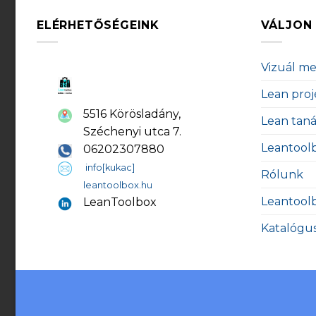
ELÉRHETŐSÉGEINK
VÁLJON 
Vizuál m
Lean proj
5516 Körösladány,
Lean tan
Széchenyi utca 7.
Leantool
06202307880
info[kukac]
Rólunk
leantoolbox.hu
Leantool
LeanToolbox
Katalógu