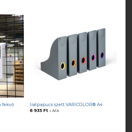
4 fekvő
Iratpapucs szett VARICOLOR® A4
6 935
Ft
+ ÁFA