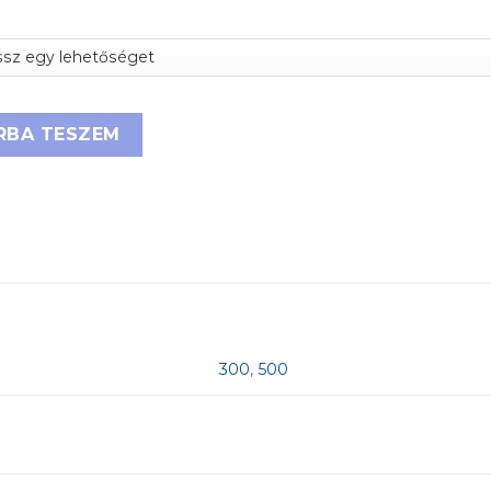
LLNI TILOS!' PADLÓ SZIMBÓLUM mennyiség
RBA TESZEM
300
,
500