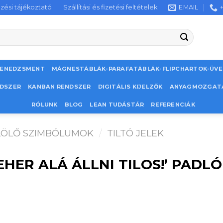
zési tájékoztató
Szállítási és fizetési feltételek
EMAIL
MENEDZSMENT
MÁGNESTÁBLÁK-PARAFATÁBLÁK-FLIPCHARTOK-ÜV
NDSZER
KANBAN RENDSZER
DIGITÁLIS KIJELZŐK
ANYAGMOZGAT
RÓLUNK
BLOG
LEAN TUDÁSTÁR
REFERENCIÁK
LÖLŐ SZIMBÓLUMOK
/
TILTÓ JELEK
EHER ALÁ ÁLLNI TILOS!’ PADL