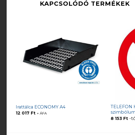
KAPCSOLÓDÓ TERMÉKEK
TELEFON H
ólum
Irattálca ECONOMY A4
szimbólu
12 017
Ft
+ ÁFA
8 153
Ft
-tó