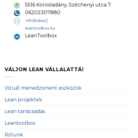
5516 Körösladány, Széchenyi utca 7.
06202307880
info[kukac]
leantoolbox.hu
LeanToolbox
VÁLJON LEAN VÁLLALATTÁ!
Vizuál menedzsment eszközök
Lean projektek
Lean tanácsadás
Leantoolbox
Rólunk