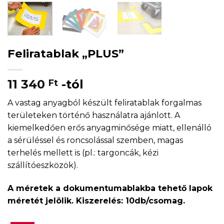
Feliratablak „PLUS”
11 340
-tól
Ft
A vastag anyagból készült feliratablak forgalmas
területeken történő használatra ajánlott. A
kiemelkedően erős anyagminősége miatt, ellenálló
a sérüléssel és roncsolással szemben, magas
terhelés mellett is (pl.: targoncák, kézi
szállítóeszközök).
A méretek a dokumentumablakba tehető lapok
méretét jelölik. Kiszerelés: 10db/csomag.