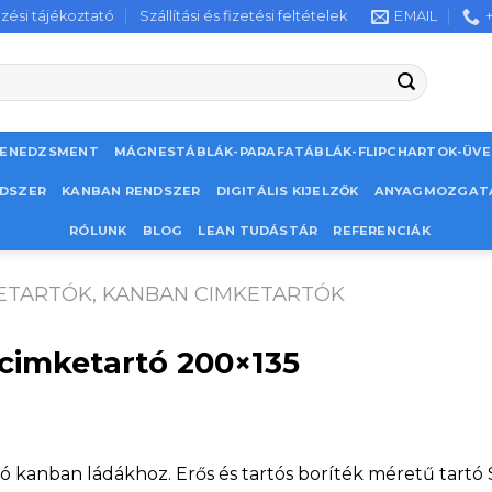
zési tájékoztató
Szállítási és fizetési feltételek
EMAIL
MENEDZSMENT
MÁGNESTÁBLÁK-PARAFATÁBLÁK-FLIPCHARTOK-ÜV
NDSZER
KANBAN RENDSZER
DIGITÁLIS KIJELZŐK
ANYAGMOZGAT
RÓLUNK
BLOG
LEAN TUDÁSTÁR
REFERENCIÁK
ETARTÓK, KANBAN CIMKETARTÓK
t cimketartó 200×135
tó kanban ládákhoz. Erős és tartós boríték méretű tartó