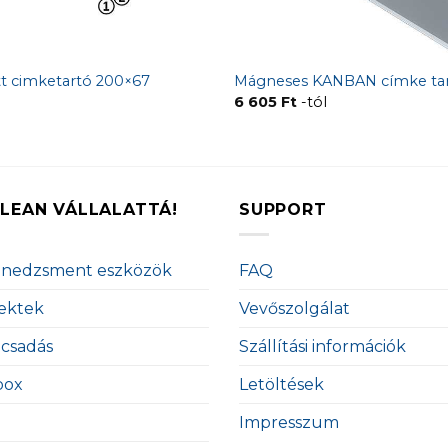
ott cimketartó 200×67
Mágneses KANBAN címke ta
6 605
Ft
-tól
LEAN VÁLLALATTÁ!
SUPPORT
enedzsment eszközök
FAQ
ektek
Vevőszolgálat
ácsadás
Szállítási információk
box
Letöltések
Impresszum