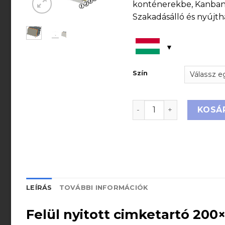
konténerekbe, Kanban t
Szakadásálló és nyújtha
Szín
Felül nyitott cimketar
KOSÁ
LEÍRÁS
TOVÁBBI INFORMÁCIÓK
Felül nyitott cimketartó 200