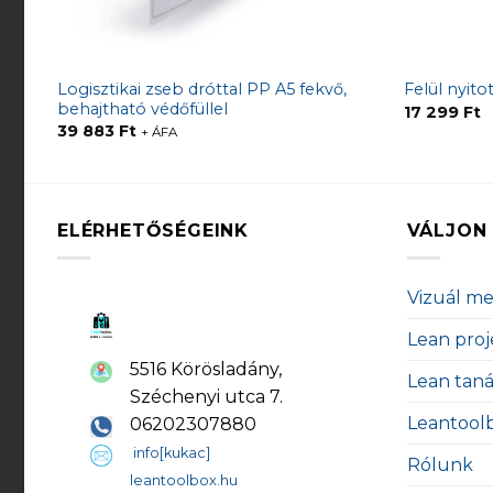
Logisztikai zseb dróttal PP A5 fekvő,
Felül nyit
behajtható védőfüllel
17 299
Ft
39 883
Ft
+ ÁFA
ELÉRHETŐSÉGEINK
VÁLJON 
Vizuál m
Lean proj
5516 Körösladány,
Lean tan
Széchenyi utca 7.
Leantool
06202307880
info[kukac]
Rólunk
leantoolbox.hu