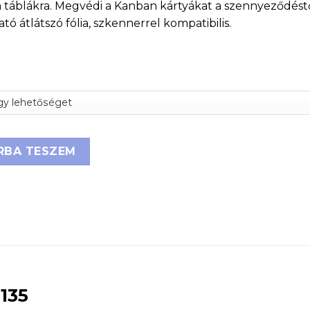
áblákra. Megvédi a Kanban kártyákat a szennyeződéstől
tó átlátszó fólia, szkennerrel kompatibilis.
tó 200x135 mennyiség
RBA TESZEM
×135