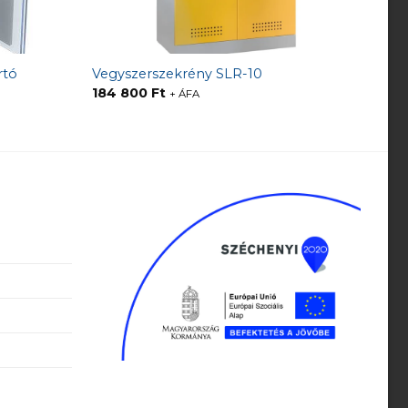
rtó
Vegyszerszekrény SLR-10
184 800
Ft
+ ÁFA