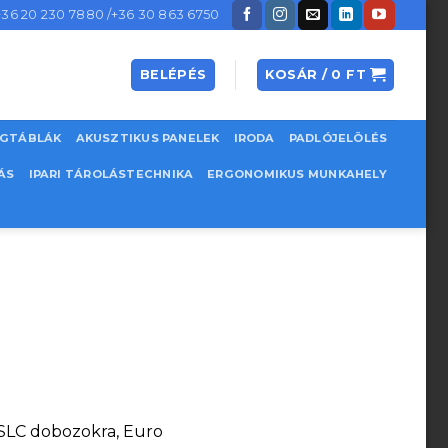
+36 20 230 7880 /+36 30 863 6750
BELÉPÉS
KOSÁR /
0
FT
EGTÁBLÁK
AKUSZTIKUS PANELEK
IRODA
PADLÓJELÖLÉS
ÁS
IPARI TÁROLÁSTECHNIKA
ERGONOMIKUS MUNKAHELY
 SLC dobozokra, Euro