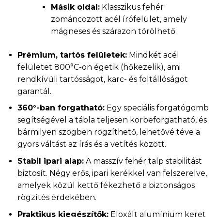
Másik oldal:
Klasszikus fehér
zománcozott acél írófelület, amely
mágneses és szárazon törölhető.
Prémium, tartós felületek:
Mindkét acél
felületet 800°C-on égetik (hőkezelik), ami
rendkívüli tartósságot, karc- és foltállóságot
garantál.
360°-ban forgatható:
Egy speciális forgatógomb
segítségével a tábla teljesen körbeforgatható, és
bármilyen szögben rögzíthető, lehetővé téve a
gyors váltást az írás és a vetítés között.
Stabil ipari alap:
A masszív fehér talp stabilitást
biztosít. Négy erős, ipari kerékkel van felszerelve,
amelyek közül kettő fékezhető a biztonságos
rögzítés érdekében.
Praktikus kiegészítők:
Eloxált alumínium keret