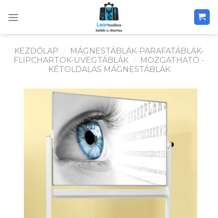
Skip
to
content
KEZDŐLAP
/
MÁGNESTÁBLÁK-PARAFATÁBLÁK-
FLIPCHARTOK-ÜVEGTÁBLÁK
/
MOZGATHATÓ -
KÉTOLDALAS MÁGNESTÁBLÁK