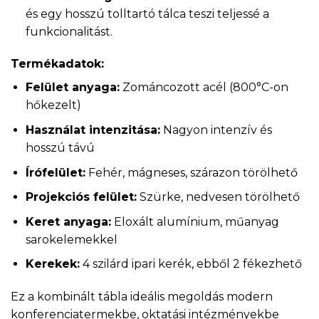
és egy hosszú tolltartó tálca teszi teljessé a
funkcionalitást.
Termékadatok:
Felület anyaga:
Zománcozott acél (800°C-on
hőkezelt)
Használat intenzitása:
Nagyon intenzív és
hosszú távú
Írófelület:
Fehér, mágneses, szárazon törölhető
Projekciós felület:
Szürke, nedvesen törölhető
Keret anyaga:
Eloxált alumínium, műanyag
sarokelemekkel
Kerekek:
4 szilárd ipari kerék, ebből 2 fékezhető
Ez a kombinált tábla ideális megoldás modern
konferenciatermekbe, oktatási intézményekbe