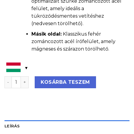
optimalizált szürke zománcozott acél
felület, amely ideális a
tükröződésmentes vetítéshez
(nedvesen törölhető).
Másik oldal:
Klasszikus fehér
zománcozott acél írófelület, amely
mágneses és szárazon törölhető.
Forgatható projektortábla mennyiség
KOSÁRBA TESZEM
LEÍRÁS