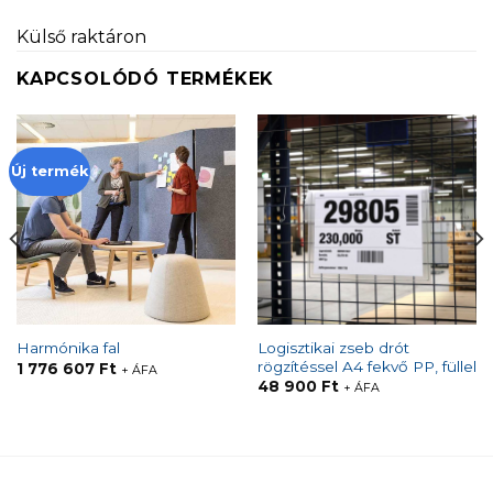
Külső raktáron
KAPCSOLÓDÓ TERMÉKEK
Új termék
Logisztikai zseb drót
Harmónika fal
rögzítéssel A4 fekvő PP, füllel
1 776 607
Ft
+ ÁFA
48 900
Ft
+ ÁFA