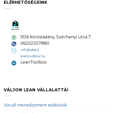
ELÉRHETŐSÉGEINK
5516 Körösladány, Széchenyi utca 7.
06202307880
info[kukac]
leantoolbox.hu
LeanToolbox
VÁLJON LEAN VÁLLALATTÁ!
Vizuál menedzsment eszközök