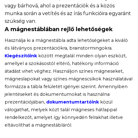
vagy bárhová, ahol a prezentációk és a közös
munka során a vetítés és az írás funkcióira egyaránt
szükség van.
A mágnestáblában rejlő lehetőségek
Használja ki a mágnestábla adta lehetőségeket a kiváló
és látványos prezentációkra, brainstormingokra.
Kiegészítőink
között megtalál minden olyan eszközt,
amellyel a szokásostól eltérő, hatékony információ
átadást vihet véghez. Használjon színes mágneseket,
mágneslapokat vagy színes mágnescsíkok használatával
formázza a tábla felületét igényei szerint. Amennyiben
jelentéseket és dokumentumokat is használna
prezentációjában,
dokumentumtartóink
közül
válogathat, melyek közt talál mágneses hátlappal
rendelkezőt, amelyet így könnyedén felrakhat illetve
eltávolíthat a mágnestábláról.