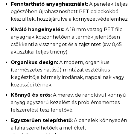
Fenntartható anyaghasználat:
A panelek teljes
egészében újrahasznosított PET palackokból
készültek, hozzájárulva a környezetvédelemhez.
Kiváló hangelnyelés:
A 18 mm vastag PET filc
anyagnak köszönhetően a termék jelentősen
csökkenti a visszhangot és a zajszintet (αw 0,45
akusztikai teljesítmény).
Organikus design:
A modern, organikus
(természetes hatású) mintázat esztétikus
kiegészítője bármely irodának, nappalinak vagy
közösségi térnek.
Könnyű és erős:
A merev, de rendkívül könnyű
anyag egyszerű kezelést és problémamentes
felszerelést tesz lehetővé.
Egyszerűen telepíthető:
A panelek könnyedén
a falra szerelhetőek a mellékelt