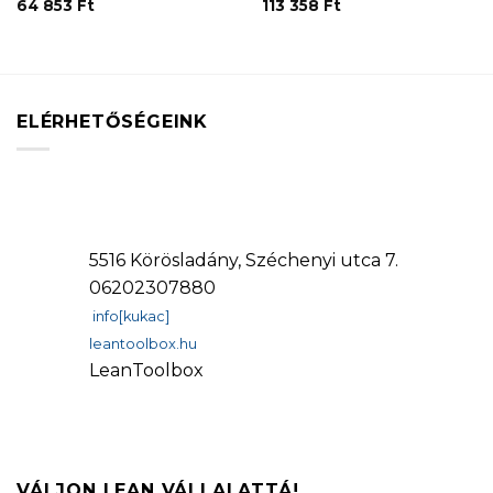
64 853
Ft
113 358
Ft
ELÉRHETŐSÉGEINK
5516 Körösladány, Széchenyi utca 7.
06202307880
info[kukac]
leantoolbox.hu
LeanToolbox
VÁLJON LEAN VÁLLALATTÁ!