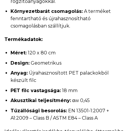
rögzítőanyagokkal.
Környezetbarát csomagolás:
A terméket
fenntartható és újrahasznosítható
csomagolásban szállítjuk.
Termékadatok:
Méret:
120 x 80 cm
Design:
Geometrikus
Anyag:
Újrahasznosított PET palackokból
készült filc
PET filc vastagsága:
18 mm
Akusztikai teljesítmény:
αw 0,45
Tűzállósági besorolás:
EN 13501-1:2007 +
A1:2009 – Class B / ASTM E84 – Class A