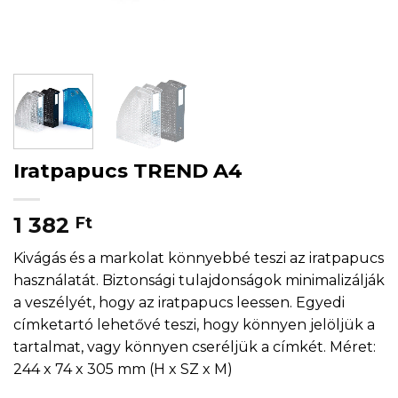
Iratpapucs TREND A4
1 382
Ft
Kivágás és a markolat könnyebbé teszi az iratpapucs
használatát. Biztonsági tulajdonságok minimalizálják
a veszélyét, hogy az iratpapucs leessen. Egyedi
címketartó lehetővé teszi, hogy könnyen jelöljük a
tartalmat, vagy könnyen cseréljük a címkét. Méret:
244 x 74 x 305 mm (H x SZ x M)