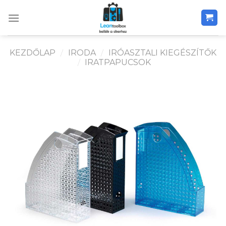
Skip
to
content
KEZDŐLAP
/
IRODA
/
IRÓASZTALI KIEGÉSZÍTŐK
/
IRATPAPUCSOK