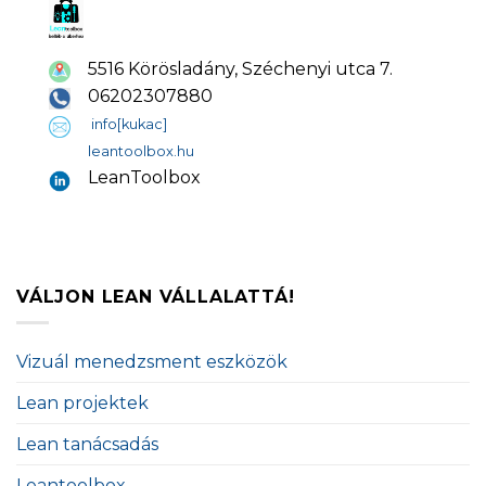
5516 Körösladány, Széchenyi utca 7.
06202307880
info[kukac]
leantoolbox.hu
LeanToolbox
VÁLJON LEAN VÁLLALATTÁ!
Vizuál menedzsment eszközök
Lean projektek
Lean tanácsadás
Leantoolbox