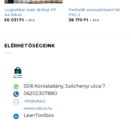
Logisztikai zseb dróttal PP
Perforált szerszámtartó fal
A4 fekvő
PNI-2
50 031
Ft
38 170
Ft
+ ÁFA
+ ÁFA
ELÉRHETŐSÉGEINK
5516 Körösladány, Széchenyi utca 7.
06202307880
info[kukac]
leantoolbox.hu
LeanToolbox