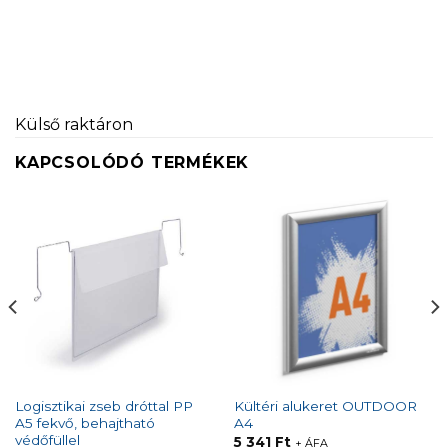
Külső raktáron
KAPCSOLÓDÓ TERMÉKEK
Logisztikai zseb dróttal PP
Kültéri alukeret OUTDOOR
A5 fekvő, behajtható
A4
védőfüllel
5 341
Ft
+ ÁFA