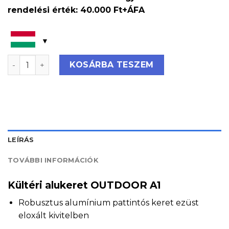
rendelési érték: 40.000 Ft+ÁFA
Kültéri alukeret OUTDOOR A1 mennyiség
KOSÁRBA TESZEM
LEÍRÁS
TOVÁBBI INFORMÁCIÓK
Kültéri alukeret OUTDOOR A1
Robusztus alumínium pattintós keret ezüst
eloxált kivitelben