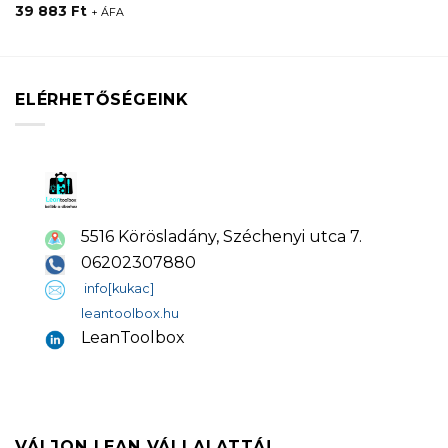
39 883
Ft
+ ÁFA
ELÉRHETŐSÉGEINK
5516 Körösladány, Széchenyi utca 7.
06202307880
info[kukac]
leantoolbox.hu
LeanToolbox
VÁLJON LEAN VÁLLALATTÁ!