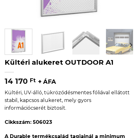
Kültéri alukeret OUTDOOR A1
14 170
Ft
+ ÁFA
Kültéri, UV-álló, tükröződésmentes fóliával ellátott
stabil, kapcsos alukeret, mely gyors
információcserét biztosít.
Cikkszám: 506023
A Durable termékcsalád tagjainál a minimum