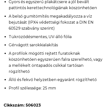
Gyors és egyszerű plakátcsere a jól bevált
pattintós kerettechnológiának köszönhetően
A belső gumitömítés megakadályozza a víz
bejutását (IPX4 védettségi fokozat a DIN EN
60529 szabvány szerint)
Tükröződésmentes, UV-álló fólia
Gérvágott sarokkialakítás
A profilok mögötti rejtett furatoknak
köszönhetően egyszerűen falra szerelhető, vagy
a mellékelt öntapadós csíkkal tartósan
rögzíthető
Álló és fekvő helyzetben egyaránt rögzíthető
Profil szélessége: 25 mm
Cikkszám: 506023