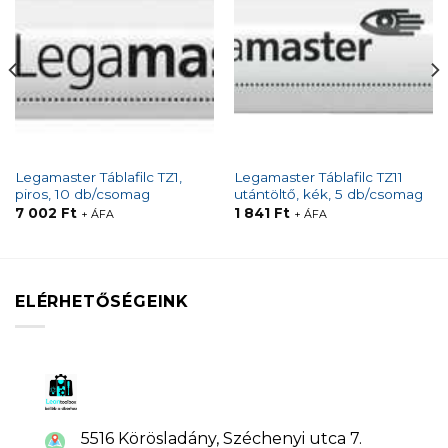
Legamaster Táblafilc TZ1,
Legamaster Táblafilc TZ11
piros, 10 db/csomag
utántöltő, kék, 5 db/csomag
7 002
Ft
1 841
Ft
+ ÁFA
+ ÁFA
ELÉRHETŐSÉGEINK
5516 Körösladány, Széchenyi utca 7.