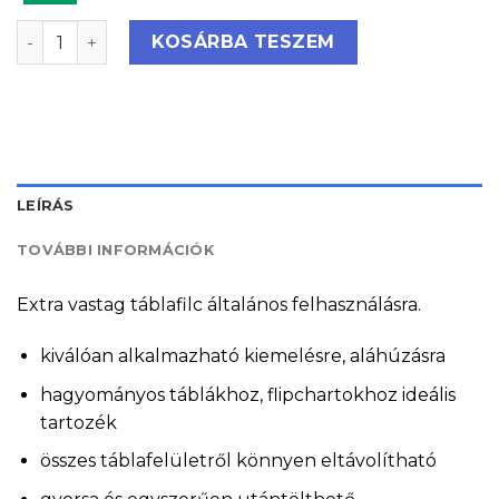
Legamaster Jumbo táblafilc, TZ150, 4 szín mennyiség
KOSÁRBA TESZEM
LEÍRÁS
TOVÁBBI INFORMÁCIÓK
Extra vastag táblafilc általános felhasználásra.
kiválóan alkalmazható kiemelésre, aláhúzásra
hagyományos táblákhoz, flipchartokhoz ideális
tartozék
összes táblafelületről könnyen eltávolítható