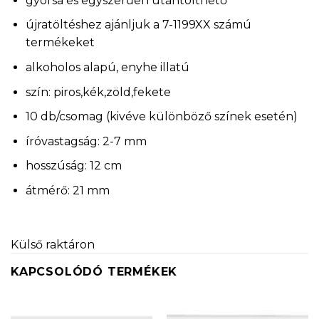
gyorsa és egyszerűen utántölthető
újratöltéshez ajánljuk a 7-1199XX számú
termékeket
alkoholos alapú, enyhe illatú
szín: piros,kék,zöld,fekete
10 db/csomag (kivéve különböző színek esetén)
íróvastagság: 2-7 mm
hosszúság: 12 cm
átmérő: 21 mm
Külső raktáron
KAPCSOLÓDÓ TERMÉKEK