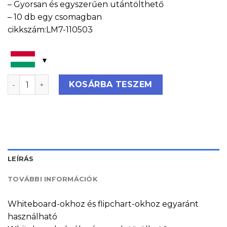
– Gyorsan és egyszerűen utántölthető
– 10 db egy csomagban
cikkszám:LM7-110503
Legamaster Táblafilc TZ100, kék (10 db-os csomag) me
KOSÁRBA TESZEM
LEÍRÁS
TOVÁBBI INFORMÁCIÓK
Whiteboard-okhoz és flipchart-okhoz egyaránt
használható