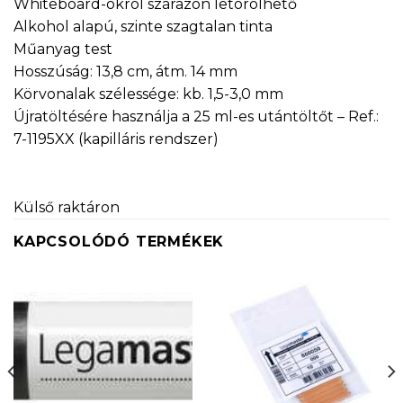
Whiteboard-okról szárazon letörölhető
Alkohol alapú, szinte szagtalan tinta
Műanyag test
Hosszúság: 13,8 cm, átm. 14 mm
Körvonalak szélessége: kb. 1,5-3,0 mm
Újratöltésére használja a 25 ml-es utántöltőt – Ref.:
7-1195XX (kapilláris rendszer)
Külső raktáron
KAPCSOLÓDÓ TERMÉKEK