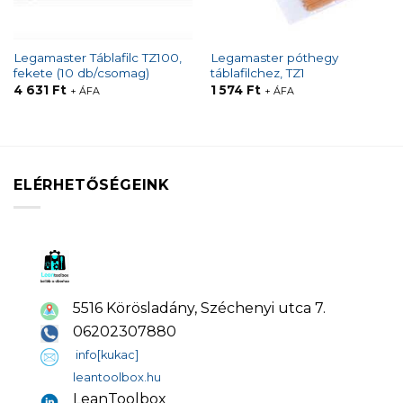
Legamaster Táblafilc TZ100,
Legamaster póthegy
fekete (10 db/csomag)
táblafilchez, TZ1
4 631
Ft
1 574
Ft
+ ÁFA
+ ÁFA
ELÉRHETŐSÉGEINK
5516 Körösladány, Széchenyi utca 7.
06202307880
info[kukac]
leantoolbox.hu
LeanToolbox