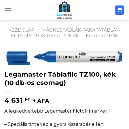
Skip
to
content
KEZDŐLAP
/
MÁGNESTÁBLÁK-PARAFATÁBLÁK-
FLIPCHARTOK-ÜVEGTÁBLÁK
/
KIEGÉSZÍTŐK
Legamaster Táblafilc TZ100, kék
(10 db-os csomag)
4 631
Ft
+ ÁFA
A legkedveltebb Legamaster filctoll (marker)!
– Speciális tinta véd a gyors kiszáradás ellen