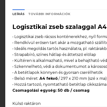
LEÍRÁS
TOVÁBBI INFORMÁCIÓK
Logisztikai zseb szalaggal A
• Logisztikai zseb rácsos konténerekhez, nyíl for
• Rendkívül erősen tart akár a mozgatható száll
• Ideális megoldás tartós használatra, pl. raktára
• Strapabíró, színes hátlap és áttetsző előlap
• Kültéren is alkalmazható, mivel a behajtható 
• Szkennelhető, védi a dokumentumot a kárososd
• A betétlapok könnyen és gyorsan cserélhetők
• Belső méret:
A4 fekvő
/ 297 x 210 mm (szé x ma)
• Hozzá tartozó, nyomtatható betétlap cikkszám
Csomagolási egység
: 50 db / csomag
Külső raktáron