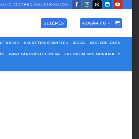
+36 20 230 7880 /+36 30 863 6750
BELÉPÉS
KOSÁR /
0
FT
EGTÁBLÁK
AKUSZTIKUS PANELEK
IRODA
PADLÓJELÖLÉS
ÁS
IPARI TÁROLÁSTECHNIKA
ERGONOMIKUS MUNKAHELY