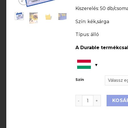
Kiszerelés: 50 db/csom
Szín: kék,sárga
Típus: álló
A Durable termékcsal
Szín
Logisztikai zseb szala
KOSÁ