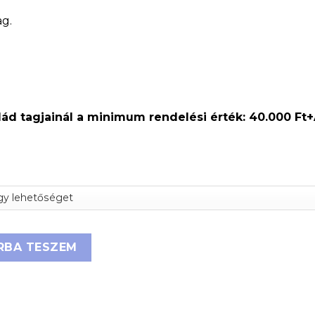
ag.
ád tagjainál a minimum rendelési érték: 40.000 Ft
ggal A4 fekvő mennyiség
RBA TESZEM