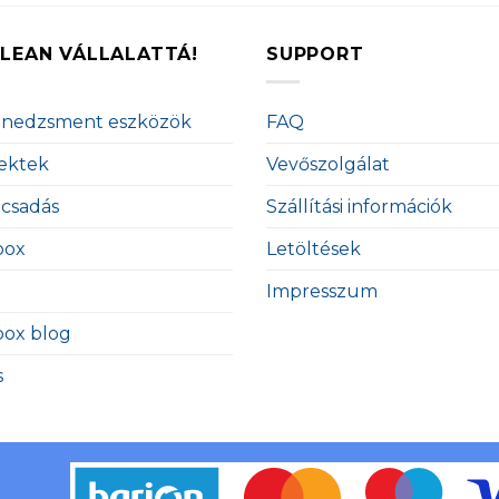
LEAN VÁLLALATTÁ!
SUPPORT
enedzsment eszközök
FAQ
ektek
Vevőszolgálat
ácsadás
Szállítási információk
box
Letöltések
Impresszum
box blog
s