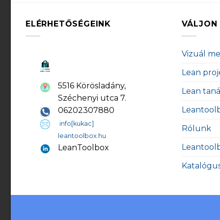
ELÉRHETŐSÉGEINK
VÁLJON 
Vizuál m
Lean proj
5516 Körösladány,
Lean tan
Széchenyi utca 7.
Leantool
06202307880
info[kukac]
Rólunk
leantoolbox.hu
Leantool
LeanToolbox
Katalógu