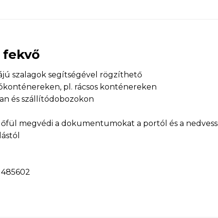
4 fekvő
májú szalagok segítségével rögzíthető
ítókonténereken, pl. rácsos konténereken
kban és szállítódobozokon
védőfül megvédi a dokumentumokat a portól és a nedves
ástól
a 485602