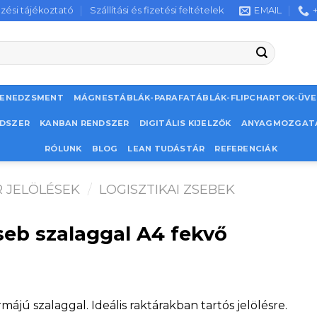
zési tájékoztató
Szállítási és fizetési feltételek
EMAIL
MENEDZSMENT
MÁGNESTÁBLÁK-PARAFATÁBLÁK-FLIPCHARTOK-ÜV
NDSZER
KANBAN RENDSZER
DIGITÁLIS KIJELZŐK
ANYAGMOZGAT
RÓLUNK
BLOG
LEAN TUDÁSTÁR
REFERENCIÁK
 JELÖLÉSEK
/
LOGISZTIKAI ZSEBEK
zseb szalaggal A4 fekvő
ormájú szalaggal. Ideális raktárakban tartós jelölésre.