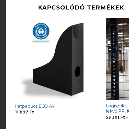
KAPCSOLÓDÓ TERMÉKEK
Logisztikai
Iratpapucs ECO A4
fekvő PP, fü
11 897
Ft
53 301
Ft
+