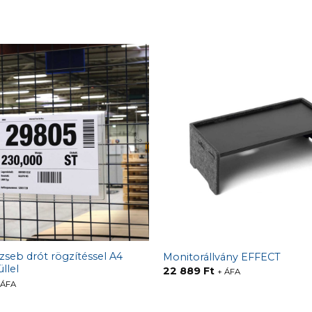
 zseb drót rögzítéssel A4
Monitorállvány EFFECT
llel
22 889
Ft
+ ÁFA
 ÁFA