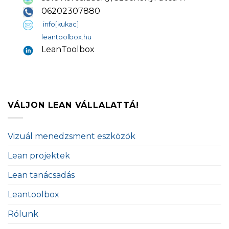
06202307880
info[kukac]
leantoolbox.hu
LeanToolbox
VÁLJON LEAN VÁLLALATTÁ!
Vizuál menedzsment eszközök
Lean projektek
Lean tanácsadás
Leantoolbox
Rólunk