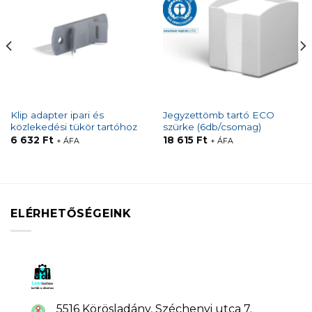
Klip adapter ipari és
Jegyzettömb tartó ECO
közlekedési tükör tartóhoz
szürke (6db/csomag)
6 632
Ft
18 615
Ft
+ ÁFA
+ ÁFA
ELÉRHETŐSÉGEINK
5516 Körösladány, Széchenyi utca 7.