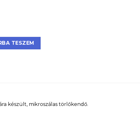
blatörlő (2 db/csomag) mennyiség
RBA TESZEM
ára készült, mikroszálas törlőkendő.