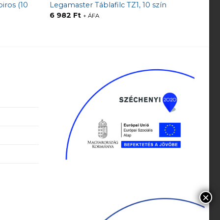
iros (10
Legamaster Táblafilc TZ1, 10 szín
6 982
Ft
+ ÁFA