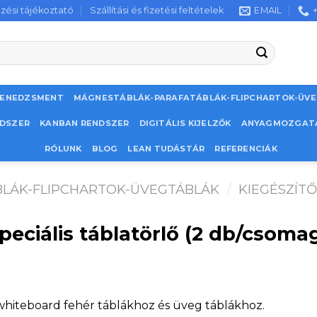
zési tájékoztató
Szállítási és fizetési feltételek
EMAIL
MENEDZSMENT
MÁGNESTÁBLÁK-PARAFATÁBLÁK-FLIPCHARTOK-ÜV
NDSZER
KANBAN RENDSZER
DIGITÁLIS KIJELZŐK
ANYAGMOZGAT
RÓLUNK
BLOG
LEAN TUDÁSTÁR
REFERENCIÁK
LÁK-FLIPCHARTOK-ÜVEGTÁBLÁK
/
KIEGÉSZÍT
eciális táblatörlő (2 db/csoma
whiteboard fehér táblákhoz és üveg táblákhoz.