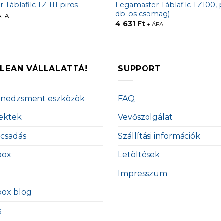
Legamaster Táblafilc TZ100, p
Táblafilc TZ 111 piros
db-os csomag)
ÁFA
4 631
Ft
+ ÁFA
LEAN VÁLLALATTÁ!
SUPPORT
enedzsment eszközök
FAQ
ektek
Vevőszolgálat
ácsadás
Szállítási információk
box
Letöltések
Impresszum
box blog
s