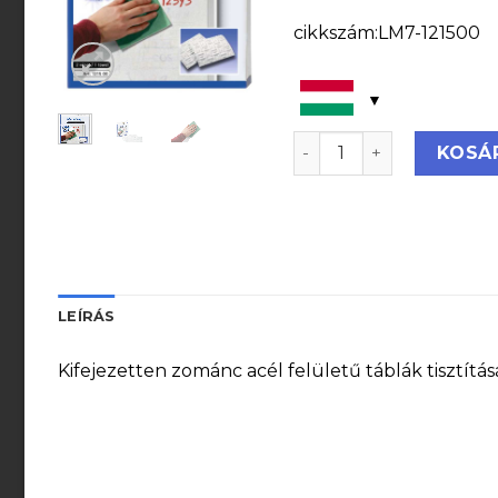
cikkszám:LM7-121500
MagicWipe speciális tá
KOSÁ
LEÍRÁS
Kifejezetten zománc acél felületű táblák tisztítás