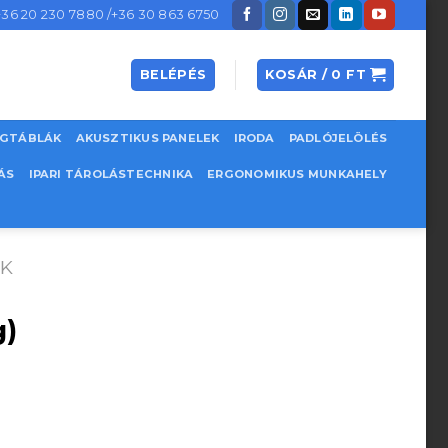
+36 20 230 7880 /+36 30 863 6750
BELÉPÉS
KOSÁR /
0
FT
EGTÁBLÁK
AKUSZTIKUS PANELEK
IRODA
PADLÓJELÖLÉS
ÁS
IPARI TÁROLÁSTECHNIKA
ERGONOMIKUS MUNKAHELY
ŐK
g)