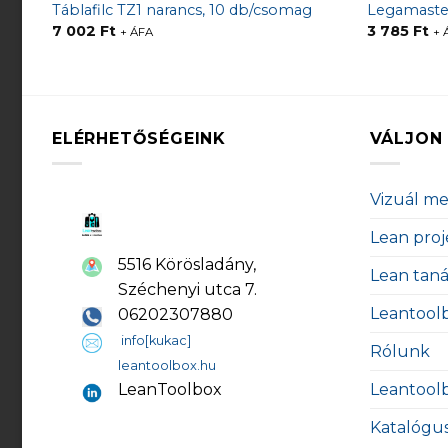
Táblafilc TZ1 narancs, 10 db/csomag
Legamaster 
7 002
Ft
3 785
Ft
+ ÁFA
+ 
ELÉRHETŐSÉGEINK
VÁLJON 
Vizuál m
Lean proj
5516 Körösladány,
Lean tan
Széchenyi utca 7.
Leantool
06202307880
info[kukac]
Rólunk
leantoolbox.hu
Leantool
LeanToolbox
Katalógu