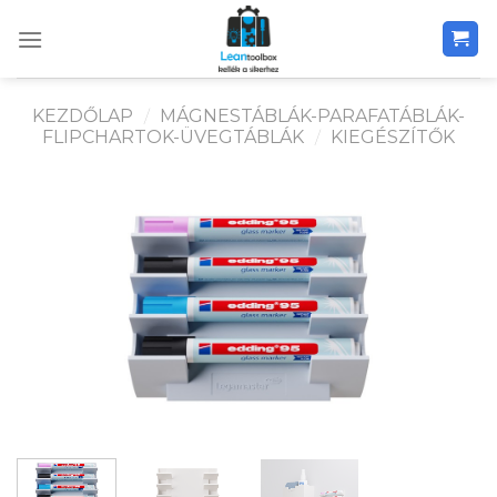
Skip
to
content
KEZDŐLAP
/
MÁGNESTÁBLÁK-PARAFATÁBLÁK-
FLIPCHARTOK-ÜVEGTÁBLÁK
/
KIEGÉSZÍTŐK