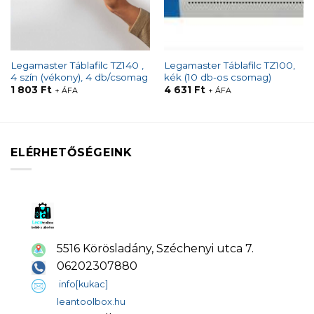
Legamaster Táblafilc TZ140 ,
Legamaster Táblafilc TZ100,
4 szín (vékony), 4 db/csomag
kék (10 db-os csomag)
1 803
Ft
4 631
Ft
+ ÁFA
+ ÁFA
ELÉRHETŐSÉGEINK
5516 Körösladány, Széchenyi utca 7.
06202307880
info[kukac]
leantoolbox.hu