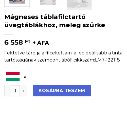
Mágneses táblafilctartó
üvegtáblákhoz, meleg szürke
6 558
Ft
+ ÁFA
Fektetve tárolja a filceket, ami a legideálisabb a tinta
tartósságának szempontjából! cikkszám:LM7-122118
Mágneses táblafilctartó üvegtáblákhoz, meleg szürke
KOSÁRBA TESZEM