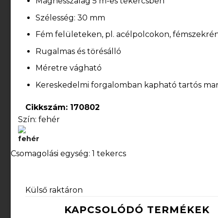
Mágnesszalag 5 m-es tekercsben
Szélesség: 30 mm
Fém felületeken, pl. acélpolcokon, fémszekré
Rugalmas és törésálló
Méretre vágható
Kereskedelmi forgalomban kapható tartós mar
Cikkszám: 170802
Szín:
fehér
Csomagolási egység
: 1 tekercs
Külső raktáron
KAPCSOLÓDÓ TERMÉKEK