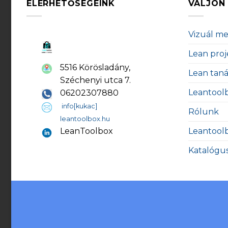
ELÉRHETŐSÉGEINK
VÁLJON 
Vizuál m
Lean proj
5516 Körösladány,
Lean tan
Széchenyi utca 7.
Leantool
06202307880
info[kukac]
Rólunk
leantoolbox.hu
Leantool
LeanToolbox
Katalógu