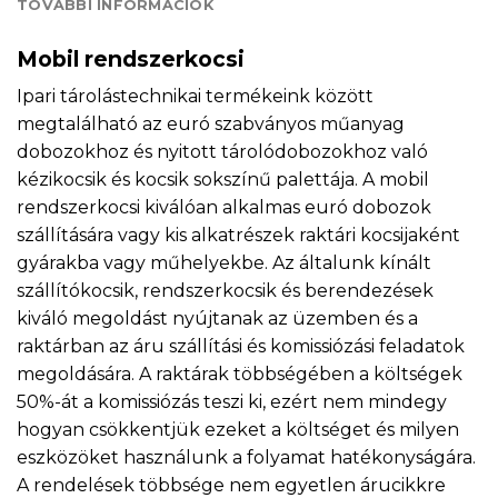
TOVÁBBI INFORMÁCIÓK
Mobil rendszerkocsi
Ipari tárolástechnikai termékeink között
megtalálható az euró szabványos műanyag
dobozokhoz és nyitott tárolódobozokhoz való
kézikocsik és kocsik sokszínű palettája. A mobil
rendszerkocsi kiválóan alkalmas euró dobozok
szállítására vagy kis alkatrészek raktári kocsijaként
gyárakba vagy műhelyekbe. Az általunk kínált
szállítókocsik, rendszerkocsik és berendezések
kiváló megoldást nyújtanak az üzemben és a
raktárban az áru szállítási és komissiózási feladatok
megoldására. A raktárak többségében a költségek
50%-át a komissiózás teszi ki, ezért nem mindegy
hogyan csökkentjük ezeket a költséget és milyen
eszközöket használunk a folyamat hatékonyságára.
A rendelések többsége nem egyetlen árucikkre