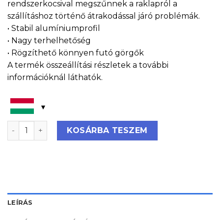
rendszerkocsival megszűnnek a raklapról a
szállításhoz történő átrakodással járó problémák.
• Stabil alumíniumprofil
• Nagy terhelhetőség
• Rögzíthető könnyen futó görgők
A termék összeállítási részletek a további
információknál láthatók.
Mobil rendszerkocsi - SE 134 6432 mennyiség
KOSÁRBA TESZEM
LEÍRÁS