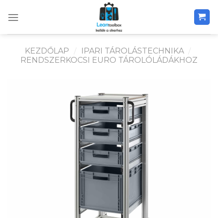
Skip
to
content
KEZDŐLAP
/
IPARI TÁROLÁSTECHNIKA
/
RENDSZERKOCSI EURO TÁROLÓLÁDÁKHOZ