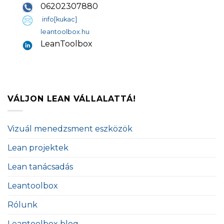
06202307880
info[kukac]
leantoolbox.hu
LeanToolbox
VÁLJON LEAN VÁLLALATTÁ!
Vizuál menedzsment eszközök
Lean projektek
Lean tanácsadás
Leantoolbox
Rólunk
Leantoolbox blog