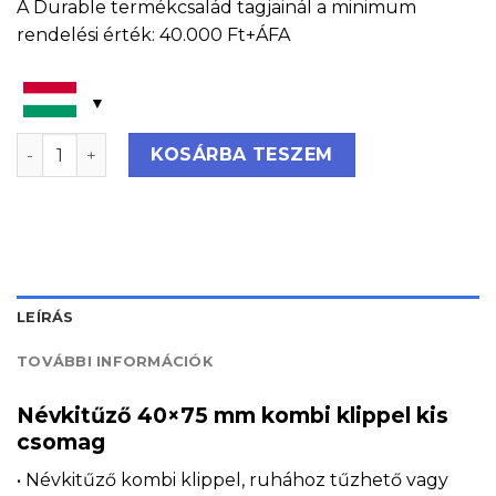
A Durable termékcsalád tagjainál a minimum
rendelési érték: 40.000 Ft+ÁFA
Névkitűző 40x75 mm kombi klippel kis csomag mennyi
KOSÁRBA TESZEM
LEÍRÁS
TOVÁBBI INFORMÁCIÓK
Névkitűző 40×75 mm kombi klippel kis
csomag
• Névkitűző kombi klippel, ruhához tűzhető vagy