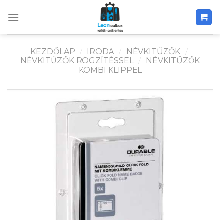
Skip
to
content
KEZDŐLAP
/
IRODA
/
NÉVKITŰZŐK
/
NÉVKITŰZŐK RÖGZÍTÉSSEL
/
NÉVKITŰZŐK
KOMBI KLIPPEL