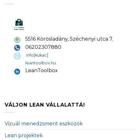
5516 Körösladány, Széchenyi utca 7.
06202307880
info[kukac]
leantoolbox.hu
LeanToolbox
VÁLJON LEAN VÁLLALATTÁ!
Vizuál menedzsment eszközök
Lean projektek