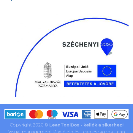
Copyright 2026 ©
LeanToolBox - kellék a sikerhez!
Visual management Padlójelölés Lean eszközök Lean