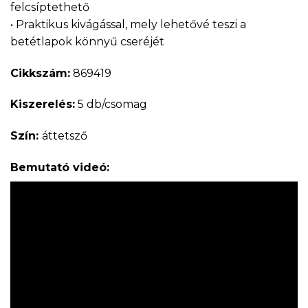
felcsíptethető
• Praktikus kivágással, mely lehetővé teszi a
betétlapok könnyű cseréjét
Cikkszám:
869419
Kiszerelés:
5 db/csomag
Szín:
áttetsző
Bemutató videó: