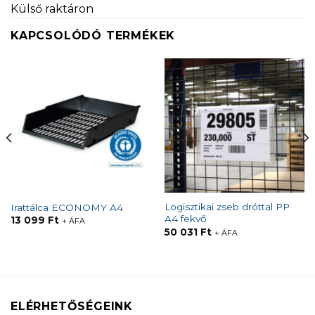
Külső raktáron
KAPCSOLÓDÓ TERMÉKEK
Logisztikai zseb dróttal PP
Irattálca ECONOMY A4
A4 fekvő
13 099
Ft
+ ÁFA
50 031
Ft
+ ÁFA
ELÉRHETŐSÉGEINK