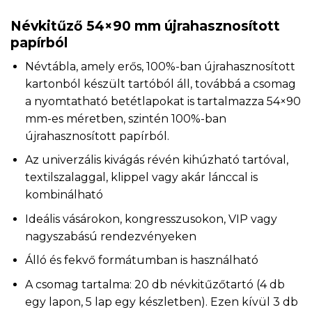
Névkitűző 54×90 mm újrahasznosított
papírból
Névtábla, amely erős, 100%-ban újrahasznosított
kartonból készült tartóból áll, továbbá a csomag
a nyomtatható betétlapokat is tartalmazza 54×90
mm-es méretben, szintén 100%-ban
újrahasznosított papírból.
Az univerzális kivágás révén kihúzható tartóval,
textilszalaggal, klippel vagy akár lánccal is
kombinálható
Ideális vásárokon, kongresszusokon, VIP vagy
nagyszabású rendezvényeken
Álló és fekvő formátumban is használható
A csomag tartalma: 20 db névkitűzőtartó (4 db
egy lapon, 5 lap egy készletben). Ezen kívül 3 db