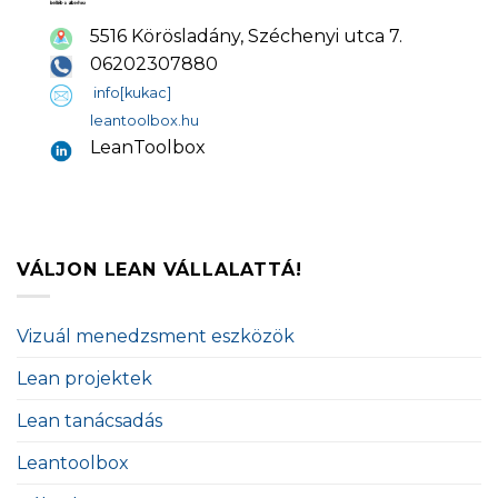
5516 Körösladány, Széchenyi utca 7.
06202307880
info[kukac]
leantoolbox.hu
LeanToolbox
VÁLJON LEAN VÁLLALATTÁ!
Vizuál menedzsment eszközök
Lean projektek
Lean tanácsadás
Leantoolbox