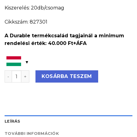
Kiszerelés: 20db/csomag
Cikkszám: 827301
A Durable termékcsalád tagjainál a minimum
rendelési érték: 40.000 Ft+ÁFA
Névkitűző 54x90 mm újrahasznosított papírból menny
KOSÁRBA TESZEM
LEÍRÁS
TOVÁBBI INFORMÁCIÓK