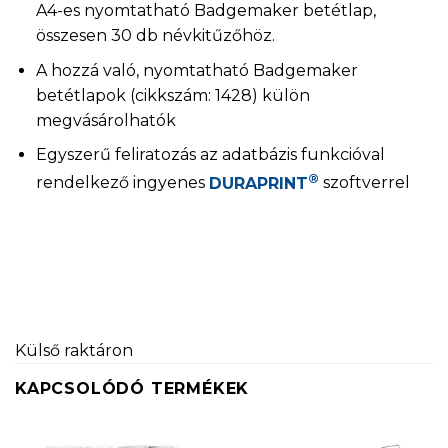
A4-es nyomtatható Badgemaker betétlap,
összesen 30 db névkitűzőhöz.
A hozzá való, nyomtatható Badgemaker
betétlapok (cikkszám: 1428) külön
megvásárolhatók
Egyszerű feliratozás az adatbázis funkcióval
®
rendelkező ingyenes
DURAPRINT
szoftverrel
Külső raktáron
KAPCSOLÓDÓ TERMÉKEK