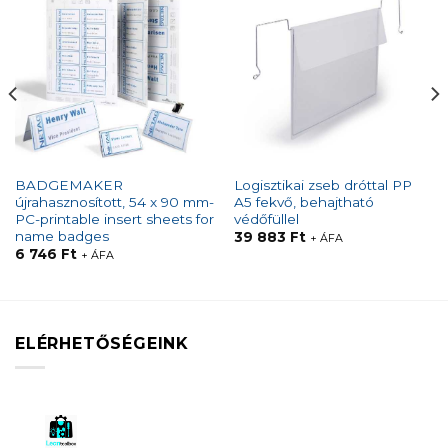
BADGEMAKER
Logisztikai zseb dróttal PP
újrahasznosított, 54 x 90 mm-
A5 fekvő, behajtható
PC-printable insert sheets for
védőfüllel
name badges
39 883
Ft
+ ÁFA
6 746
Ft
+ ÁFA
ELÉRHETŐSÉGEINK