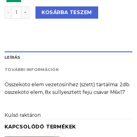
Összekötőelem vezetősínhez mennyiség
KOSÁRBA TESZEM
LEÍRÁS
TOVÁBBI INFORMÁCIÓK
Összekötö elem vezetösínhez (szett) tartalma: 2db.
összekötö elem, 8x süllyesztett fejü csavar M6x17
Külső raktáron
KAPCSOLÓDÓ TERMÉKEK