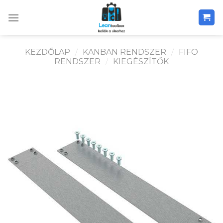
Skip
to
content
KEZDŐLAP
/
KANBAN RENDSZER
/
FIFO
RENDSZER
/
KIEGÉSZÍTŐK