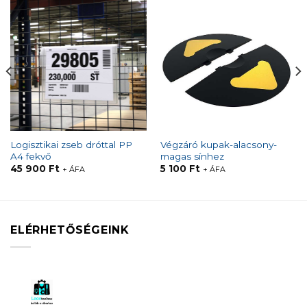
Logisztikai zseb dróttal PP
Végzáró kupak-alacsony-
A4 fekvő
magas sínhez
45 900
Ft
5 100
Ft
+ ÁFA
+ ÁFA
ELÉRHETŐSÉGEINK