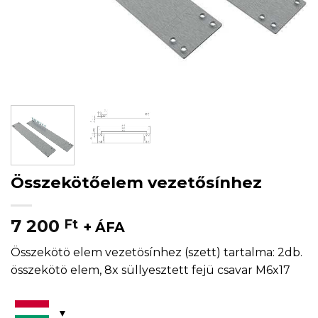
Összekötőelem vezetősínhez
7 200
Ft
+ ÁFA
Összekötö elem vezetösínhez (szett) tartalma: 2db.
összekötö elem, 8x süllyesztett fejü csavar M6x17