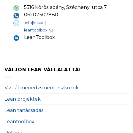
5516 Körösladány, Széchenyi utca 7.
06202307880
info[kukac]
leantoolbox.hu
LeanToolbox
VÁLJON LEAN VÁLLALATTÁ!
Vizuál menedzsment eszközök
Lean projektek
Lean tanácsadás
Leantoolbox
Rólunk