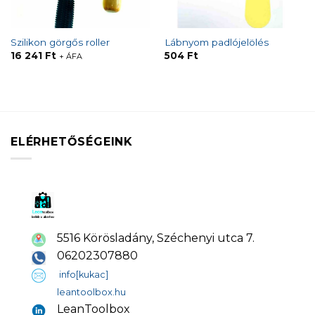
Szilikon görgős roller
Lábnyom padlójelölés
16 241
Ft
504
Ft
+ ÁFA
ELÉRHETŐSÉGEINK
5516 Körösladány, Széchenyi utca 7.
06202307880
info[kukac]
leantoolbox.hu
LeanToolbox