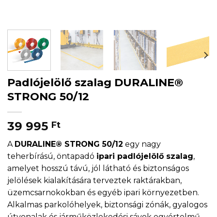
Padlójelölő szalag DURALINE®
STRONG 50/12
39 995
Ft
A
DURALINE® STRONG 50/12
egy nagy
teherbírású, öntapadó
ipari padlójelölő szalag
,
amelyet hosszú távú, jól látható és biztonságos
jelölések kialakítására terveztek raktárakban,
üzemcsarnokokban és egyéb ipari környezetben.
Alkalmas parkolóhelyek, biztonsági zónák, gyalogos
útvonalak és járműközlekedési sávok egyértelmű