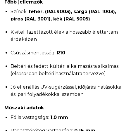
Főbb jellemzők
Színek:
fehér, (RAL9003), sárga (RAL 1003),
piros (RAL 3001), kék (RAL 5005)
Kivitel: fazettázott élek a hosszabb élettartam
érdekében
Csúszásmentesség:
R10
Beltéri és fedett kültéri alkalmazásra alkalmas
(elsősorban beltéri használatra tervezve)
Jó ellenállás UV-sugárzással, időjárási hatásokkal
és ipari folyadékokkal szemben
Műszaki adatok
Fólia vastagsága:
1,0 mm
Ragasztóréteg vastagsága:
0,16 mm