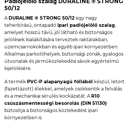
Padlójelölő szalag DURALINE ® STRONG
50/12
A
DURALINE ® STRONG 50/12
egy nagy
teherbírású, öntapadó
ipari padlójelölő szalag
,
amelyet hosszú távú, jól látható és biztonságos
jelölések kialakítására terveztek raktárakban,
üzemcsarnokokban és egyéb ipari környezetben.
Alkalmas parkolóhelyek, biztonsági zónák, gyalogos
útvonalak és járműközlekedési sávok egyértelmű
kijelölésére.
A termék
PVC-P alapanyagú fóliából
készül, letört
(fazettázott) élekkel, amelyek csökkentik a felválás
és a mechanikai sérülés kockázatát. A
R10
csúszásmentességi besorolás (DIN 51130)
biztosítja a biztonságos közlekedést ipari
környezetben is.