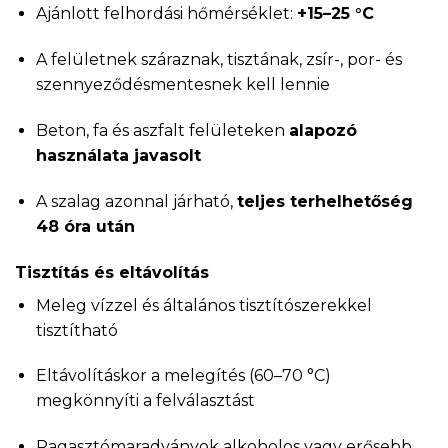
Ajánlott felhordási hőmérséklet:
+15–25 °C
A felületnek száraznak, tisztának, zsír-, por- és
szennyeződésmentesnek kell lennie
Beton, fa és aszfalt felületeken
alapozó
használata javasolt
A szalag azonnal járható,
teljes terhelhetőség
48 óra után
Tisztítás és eltávolítás
Meleg vízzel és általános tisztítószerekkel
tisztítható
Eltávolításkor a melegítés (60–70 °C)
megkönnyíti a felválasztást
Ragasztómaradványok alkoholos vagy erősebb