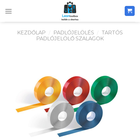
Skip
to
content
KEZDŐLAP
/
PADLÓJELÖLÉS
/
TARTÓS
PADLÓJELÖLŐ SZALAGOK