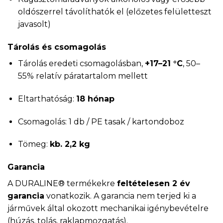
oldószerrel távolíthatók el (előzetes felületteszt
javasolt)
Tárolás és csomagolás
Tárolás eredeti csomagolásban,
+17–21 °C
, 50–
55% relatív páratartalom mellett
Eltarthatóság:
18 hónap
Csomagolás: 1 db / PE tasak / kartondoboz
Tömeg:
kb. 2,2 kg
Garancia
A DURALINE® termékekre
feltételesen 2 év
garancia
vonatkozik. A garancia nem terjed ki a
járművek által okozott mechanikai igénybevételre
(húzás, tolás, raklapmozgatás).