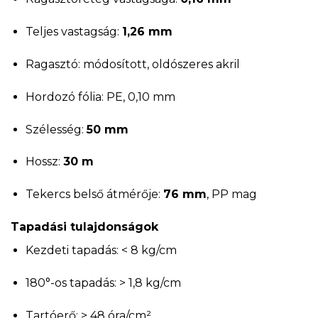
Teljes vastagság:
1,26 mm
Ragasztó: módosított, oldószeres akril
Hordozó fólia: PE, 0,10 mm
Szélesség:
50 mm
Hossz:
30 m
Tekercs belső átmérője:
76 mm
, PP mag
Tapadási tulajdonságok
Kezdeti tapadás: < 8 kg/cm
180°-os tapadás: > 1,8 kg/cm
Tartóerő: > 48 óra/cm²