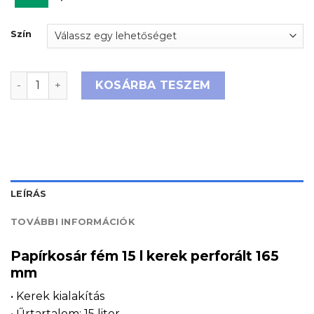
Szín
Papírkosár fém 15 l kerek perforált 165 mm mennyiség
KOSÁRBA TESZEM
LEÍRÁS
TOVÁBBI INFORMÁCIÓK
Papírkosár fém 15 l kerek perforált 165
mm
• Kerek kialakítás
• Űrtartalom: 15 liter