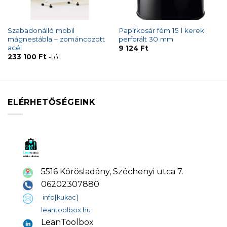
Szabadonálló mobil
Papírkosár fém 15 l kerek
mágnestábla – zománcozott
perforált 30 mm
acél
9 124
Ft
233 100
Ft
-tól
ELÉRHETŐSÉGEINK
5516 Körösladány, Széchenyi utca 7.
06202307880
info[kukac]
leantoolbox.hu
LeanToolbox