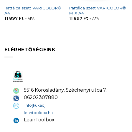
Irattálca szett VARICOLOR®
Irattálca szett VARICOLOR®
A4
MIX A4
11 897
Ft
11 897
Ft
+ ÁFA
+ ÁFA
ELÉRHETŐSÉGEINK
5516 Körösladány, Széchenyi utca 7.
06202307880
info[kukac]
leantoolbox.hu
LeanToolbox