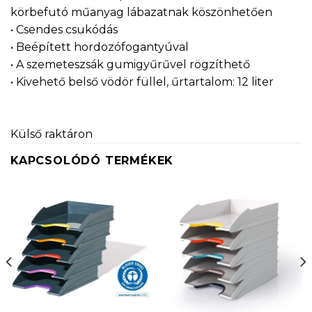
körbefutó műanyag lábazatnak köszönhetően
• Csendes csukódás
• Beépített hordozófogantyúval
• A szemeteszsák gumigyűrűvel rögzíthető
• Kivehető belső vödör füllel, űrtartalom: 12 liter
Külső raktáron
KAPCSOLÓDÓ TERMÉKEK