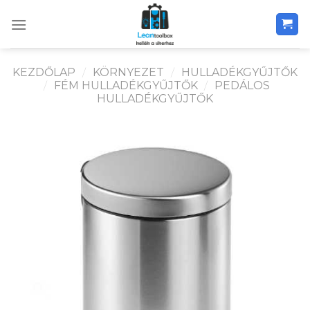
Skip
to
content
KEZDŐLAP
/
KÖRNYEZET
/
HULLADÉKGYŰJTŐK
/
FÉM HULLADÉKGYŰJTŐK
/
PEDÁLOS
HULLADÉKGYŰJTŐK