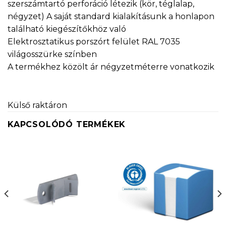
szerszámtartó perforáció létezik (kör, téglalap,
négyzet) A saját standard kialakításunk a honlapon
található kiegészítőkhöz való
Elektrosztatikus porszórt felület RAL 7035
világosszürke színben
A termékhez közölt ár négyzetméterre vonatkozik
Külső raktáron
KAPCSOLÓDÓ TERMÉKEK