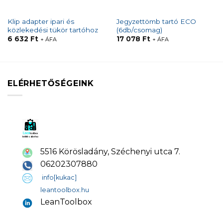
Klip adapter ipari és
Jegyzettömb tartó ECO
közlekedési tükör tartóhoz
(6db/csomag)
6 632
Ft
17 078
Ft
+ ÁFA
+ ÁFA
ELÉRHETŐSÉGEINK
5516 Körösladány, Széchenyi utca 7.
06202307880
info[kukac]
leantoolbox.hu
LeanToolbox