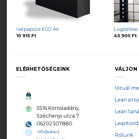
Iratpapucs ECO A4
Logisztikai
10 915
Ft
45 900
Ft
ELÉRHETŐSÉGEINK
VÁLJON 
Vizuál m
Lean proj
5516 Körösladány,
Lean tan
Széchenyi utca 7.
Leantool
06202307880
info[kukac]
Rólunk