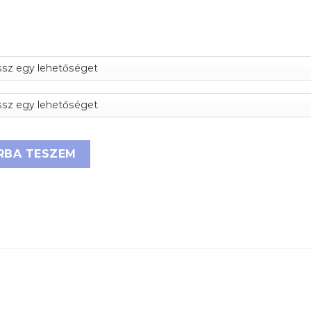
db mennyiség
RBA TESZEM