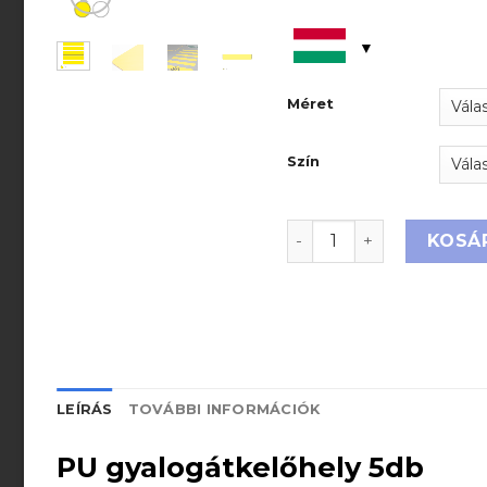
Méret
Szín
PU gyalogátkelőhely 5
KOSÁ
LEÍRÁS
TOVÁBBI INFORMÁCIÓK
PU gyalogátkelőhely 5db