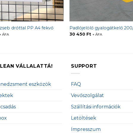
 zseb dróttal PP A4 fekvő
Padlójelölő gyalogátkelő 200
30 450
Ft
+ ÁFA
+ ÁFA
LEAN VÁLLALATTÁ!
SUPPORT
enedzsment eszközök
FAQ
ektek
Vevőszolgálat
ácsadás
Szállítási információk
box
Letöltések
Impresszum