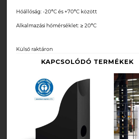
Hőállóság: -20°C és +70°C között
Alkalmazási hőmérséklet: ≥ 20°C
Külső raktáron
KAPCSOLÓDÓ TERMÉKEK