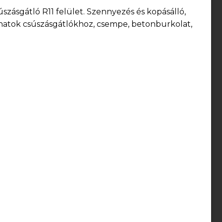
úszásgátló R11 felület. Szennyezés és kopásálló,
onatok csúszásgátlókhoz, csempe, betonburkolat,