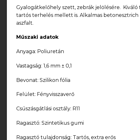
Gyalogátkelőhely szett, zebrák jelölésére. Kiváló 
tartós terhelés mellett is. Alkalmas betonesztr
aszfalt.
Műszaki adatok
Anyaga: Poliuretán
Vastagság: 1,6 mm ± 0,1
Bevonat: Szilikon fólia
Felület: Fényvisszaverő
Csúszásgátlási osztály: R11
Ragasztó: Szintetikus gumi
Ragasztó tulajdonság: Tartós, extra erős