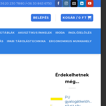
+36 20 230 7880 /+36 30 863 6750
BELÉPÉS
KOSÁR /
0
FT
EGTÁBLÁK
AKUSZTIKUS PANELEK
IRODA
PADLÓJELÖLÉS
ÁS
IPARI TÁROLÁSTECHNIKA
ERGONOMIKUS MUNKAHELY
Érdekelhetnek
még…
PU
gyalogátkelőhely
plusz sáv