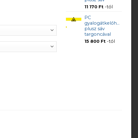
11 170
Ft
-tól
PC
gyalogátkelőhely
plusz sáv
targoncával
15 800
Ft
-tól