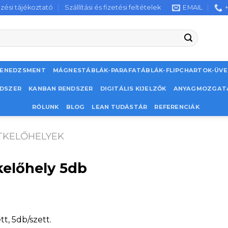
zési tájékoztató
Szállítási és fizetési feltételek
EMAIL
MENEDZSMENT
MÁGNESTÁBLÁK-PARAFATÁBLÁK-FLIPCHARTOK-ÜV
NDSZER
KANBAN RENDSZER
DIGITÁLIS KIJELZŐK
ANYAGMOZGAT
RÓLUNK
BLOG
LEAN TUDÁSTÁR
REFERENCIÁK
TKELŐHELYEK
kelőhely 5db
tt, 5db/szett.