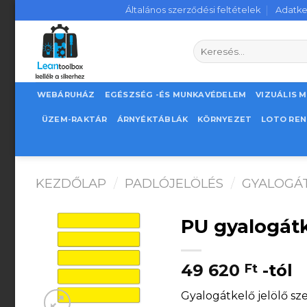
Skip
Általános szerződési feltételek
Adatke
to
content
Keresés
a
következőre:
WEBÁRUHÁZ
EGÉSZSÉG -ÉS MUNKAVÉDELEM
VIZUÁLIS 
ÜZEM-RAKTÁR
ÁRNYÉKTÁBLÁK
KÖRNYEZET
LOTO RE
KEZDŐLAP
/
PADLÓJELÖLÉS
/
GYALOGÁ
PU gyalogát
49 620
-tól
Ft
Gyalogátkelő jelölő sze