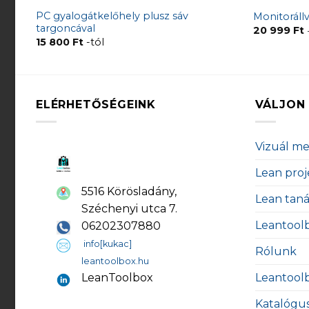
PC gyalogátkelőhely plusz sáv
Monitoráll
targoncával
20 999
Ft
15 800
Ft
-tól
ELÉRHETŐSÉGEINK
VÁLJON 
Vizuál m
Lean proj
5516 Körösladány,
Lean tan
Széchenyi utca 7.
Leantool
06202307880
info[kukac]
Rólunk
leantoolbox.hu
Leantool
LeanToolbox
Katalógu