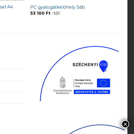
sel A4
PC gyalogátkelőhely 5db
53 100
Ft
-tól