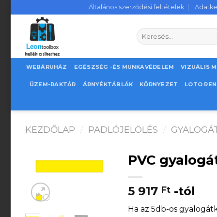
Skip
Általános szerződési feltételek
Adatke
to
content
Keresés
a
következőre:
WEBÁRUHÁZ
EGÉSZSÉG -ÉS MUNKAVÉDELEM
VIZUÁLIS 
ÜZEM-RAKTÁR
ÁRNYÉKTÁBLÁK
KÖRNYEZET
LOTO RE
KEZDŐLAP
/
PADLÓJELÖLÉS
/
GYALOGÁ
PVC gyalogát
5 917
-tól
Ft
Ha az 5db-os gyalogátk