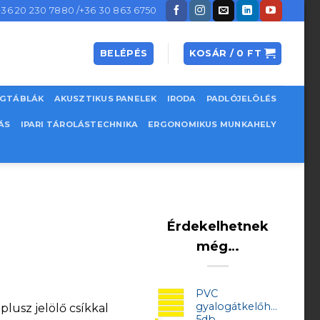
+36 20 230 7880 /+36 30 863 6750
BELÉPÉS
KOSÁR /
0
FT
EGTÁBLÁK
AKUSZTIKUS PANELEK
IRODA
PADLÓJELÖLÉS
ÁS
IPARI TÁROLÁSTECHNIKA
ERGONOMIKUS MUNKAHELY
Érdekelhetnek
még…
PVC
gyalogátkelőhely
lusz jelölő csíkkal
5db