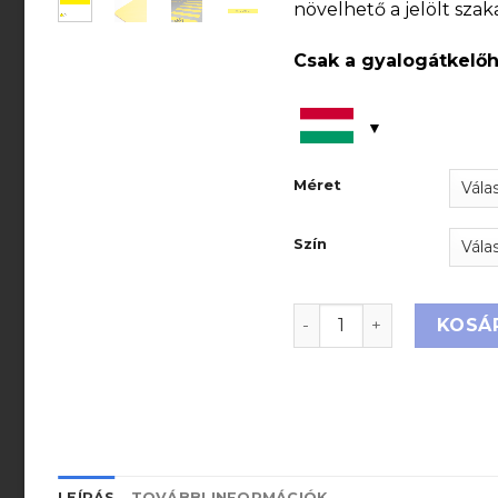
növelhető a jelölt szak
Csak a gyalogátkelőh
Méret
Szín
PVC gyalogátkelőhely 
KOSÁ
LEÍRÁS
TOVÁBBI INFORMÁCIÓK