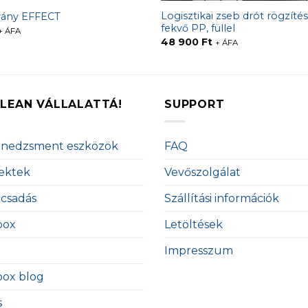
Logisztikai zseb drót rögzítés
vány EFFECT
fekvő PP, füllel
+ ÁFA
48 900
Ft
+ ÁFA
LEAN VÁLLALATTÁ!
SUPPORT
enedzsment eszközök
FAQ
ektek
Vevőszolgálat
ácsadás
Szállítási információk
box
Letöltések
Impresszum
box blog
s