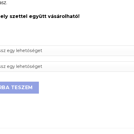
asz.
ely szettel együtt vásárolható!
plusz sáv mennyiség
RBA TESZEM