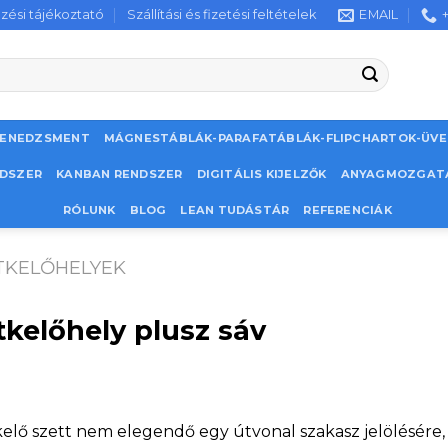
zési tájékoztató
Szállítási és fizetési feltételek
EMAIL
MENEDZSMENT
MÁGNESTÁBLÁK-PARAFATÁBLÁK-FLIPCHARTOK-ÜV
NDSZER
KANBAN RENDSZER
DIGITÁLIS KIJELZŐK
ANYAGMOZGAT
RÓLUNK
BLOG
LEAN TUDÁSTÁR
REFERENCIÁK
TKELŐHELYEK
kelőhely plusz sáv
elő szett nem elegendő egy útvonal szakasz jelölésére, p