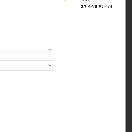
27 449
Ft
-tól