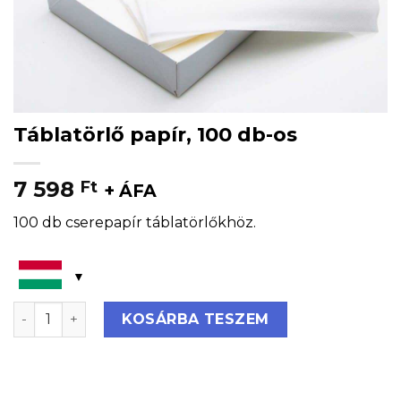
Táblatörlő papír, 100 db-os
7 598
Ft
+ ÁFA
100 db cserepapír táblatörlőkhöz.
Táblatörlő papír, 100 db-os mennyiség
KOSÁRBA TESZEM