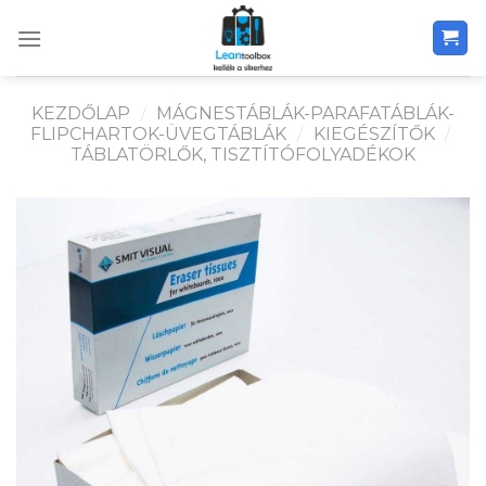
Skip
to
content
KEZDŐLAP
/
MÁGNESTÁBLÁK-PARAFATÁBLÁK-
FLIPCHARTOK-ÜVEGTÁBLÁK
/
KIEGÉSZÍTŐK
/
TÁBLATÖRLŐK, TISZTÍTÓFOLYADÉKOK