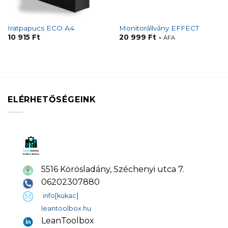
Iratpapucs ECO A4
Monitorállvány EFFECT
10 915
Ft
20 999
Ft
+ ÁFA
ELÉRHETŐSÉGEINK
5516 Körösladány, Széchenyi utca 7.
06202307880
info[kukac]
leantoolbox.hu
LeanToolbox