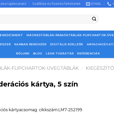
zési tájékoztató
Szállítási és fizetési feltételek
EMAIL
MENEDZSMENT
MÁGNESTÁBLÁK-PARAFATÁBLÁK-FLIPCHARTOK-ÜV
NDSZER
KANBAN RENDSZER
DIGITÁLIS KIJELZŐK
ANYAGMOZGAT
RÓLUNK
BLOG
LEAN TUDÁSTÁR
REFERENCIÁK
LÁK-FLIPCHARTOK-ÜVEGTÁBLÁK
/
KIEGÉSZÍT
erációs kártya, 5 szín
ciós kártyacsomag. cikkszám:LM7-252199