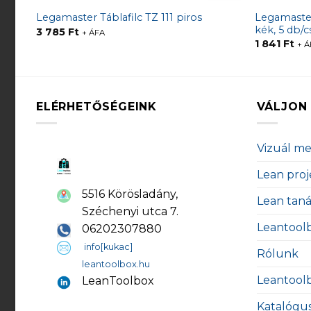
Legamaster 
Legamaster Táblafilc TZ 111 piros
kék, 5 db/
3 785
Ft
+ ÁFA
1 841
Ft
+ Á
ELÉRHETŐSÉGEINK
VÁLJON 
Vizuál m
Lean proj
5516 Körösladány,
Lean tan
Széchenyi utca 7.
Leantool
06202307880
info[kukac]
Rólunk
leantoolbox.hu
Leantool
LeanToolbox
Katalógu