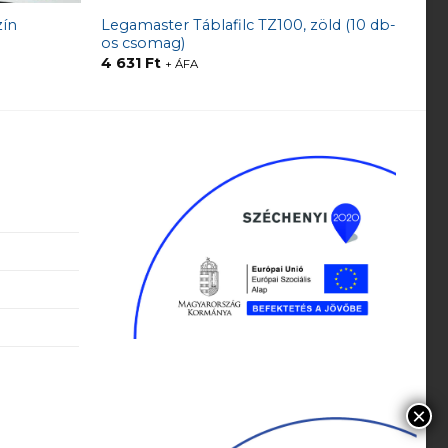
Legamaster Táblafilc TZ100, zöld (10 db-
zín
os csomag)
4 631
Ft
+ ÁFA