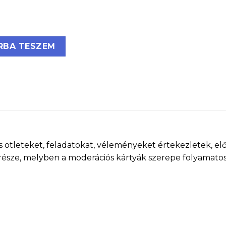
rtya, 5 szín mennyiség
RBA TESZEM
 ötleteket, feladatokat, véleményeket értekezletek, el
része, melyben a moderációs kártyák szerepe folyamatos