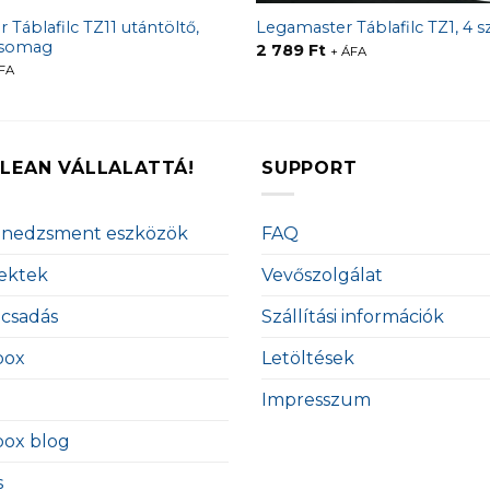
Táblafilc TZ11 utántöltő,
Legamaster Táblafilc TZ1, 4 s
csomag
2 789
Ft
+ ÁFA
FA
LEAN VÁLLALATTÁ!
SUPPORT
enedzsment eszközök
FAQ
ektek
Vevőszolgálat
ácsadás
Szállítási információk
box
Letöltések
Impresszum
box blog
s