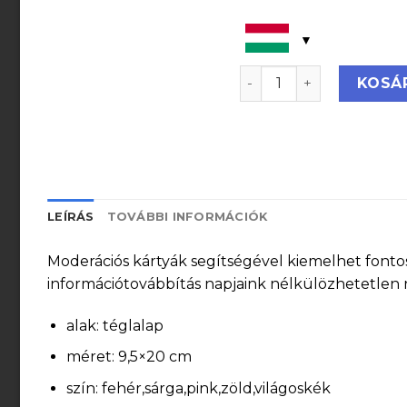
Téglalap moderációs ká
KOSÁ
LEÍRÁS
TOVÁBBI INFORMÁCIÓK
Moderációs kártyák segítségével kiemelhet fontos
információtovábbítás napjaink nélkülözhetetlen 
alak: téglalap
méret: 9,5×20 cm
szín: fehér,sárga,pink,zöld,világoskék