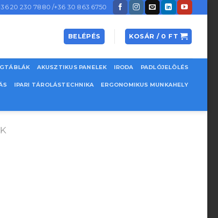
+36 20 230 7880 /+36 30 863 6750
BELÉPÉS
KOSÁR /
0
FT
EGTÁBLÁK
AKUSZTIKUS PANELEK
IRODA
PADLÓJELÖLÉS
ÁS
IPARI TÁROLÁSTECHNIKA
ERGONOMIKUS MUNKAHELY
ŐK