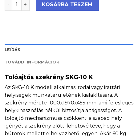
Tolóajtós szekrény SKG-10 K mennyiség
KOSÁRBA TESZEM
LEÍRÁS
TOVÁBBI INFORMÁCIÓK
Tolóajtós szekrény SKG-10 K
Az SKG-10 K modell alkalmas irodai vagy irattári
helyiségek munkaterületének kialakítására. A
szekrény mérete 1000x1970x455 mm, ami felesleges
helykihasználás nélkül biztosítja a tágasságot. A
tolóajtó mechanizmusa csökkenti a szabad hely
igényét a szekrény előtt, lehetővé téve, hogy a
bútorok mellett elhelyezhető legyen. Akár 60 kg