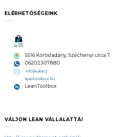
ELÉRHETŐSÉGEINK
5516 Körösladány, Széchenyi utca 7.
06202307880
info[kukac]
leantoolbox.hu
LeanToolbox
VÁLJON LEAN VÁLLALATTÁ!