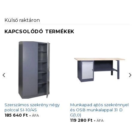
Külső raktáron
KAPCSOLÓDÓ TERMÉKEK
Szerszámos szekrény négy
Munkapad ajtós szekrénnyel
polccal SI-10/4S
és OSB munkalappal 31 D
G(1,0)
185 640
Ft
+ ÁFA
119 280
Ft
+ ÁFA