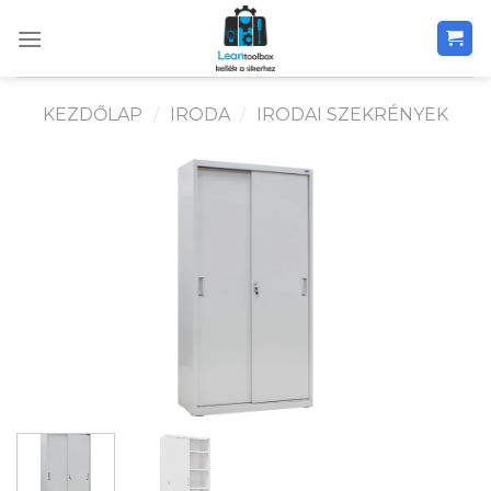
Skip
to
content
KEZDŐLAP
/
IRODA
/
IRODAI SZEKRÉNYEK