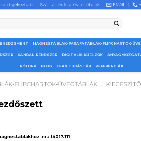
zési tájékoztató
Szállítási és fizetési feltételek
EMAIL
MENEDZSMENT
MÁGNESTÁBLÁK-PARAFATÁBLÁK-FLIPCHARTOK-ÜV
NDSZER
KANBAN RENDSZER
DIGITÁLIS KIJELZŐK
ANYAGMOZGAT
RÓLUNK
BLOG
LEAN TUDÁSTÁR
REFERENCIÁK
LÁK-FLIPCHARTOK-ÜVEGTÁBLÁK
/
KIEGÉSZÍT
kezdőszett
ágnestáblákhoz. nr.: 14017.111