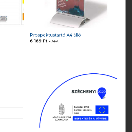
Prospektustartó A4 álló
6 169
Ft
+ ÁFA