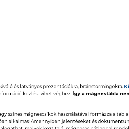
kiváló és látványos prezentációkra, brainstormingokra.
K
információ közlést vihet véghez.
Így a mágnestábla ne
y színes mágnescsíkok használatával formázza a tábla f
válóan alkalmas! Amennyiben jelentéseket és dokumentum
álogathat, melyek közt talál mágneses hátlappal rendel