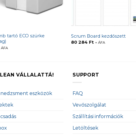
mb tartó ECO szürke
Scrum Board kezdőszett
ag)
80 284
Ft
+ ÁFA
 ÁFA
LEAN VÁLLALATTÁ!
SUPPORT
enedzsment eszközök
FAQ
ektek
Vevőszolgálat
ácsadás
Szállítási információk
box
Letöltések