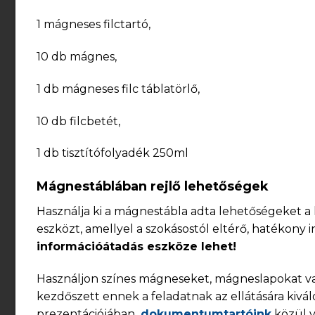
1 mágneses filctartó,
10 db mágnes,
1 db mágneses filc táblatörlő,
10 db filcbetét,
1 db tisztítófolyadék 250ml
Mágnestáblában rejlő lehetőségek
Használja ki a mágnestábla adta lehetőségeket a 
eszközt, amellyel a szokásostól eltérő, hatékony 
információátadás eszköze lehet!
Használjon színes mágneseket, mágneslapokat vag
kezdőszett ennek a feladatnak az ellátására ki
prezentációjában,
dokumentumtartóink
közül v