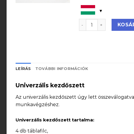
Univerzális kezdőszet
KOSÁ
LEÍRÁS
TOVÁBBI INFORMÁCIÓK
Univerzális kezdőszett
Az univerzális kezdőszett úgy lett összeválogat
munkavégzéshez.
Univerzális kezdőszett tartalma:
4 db táblafilc,