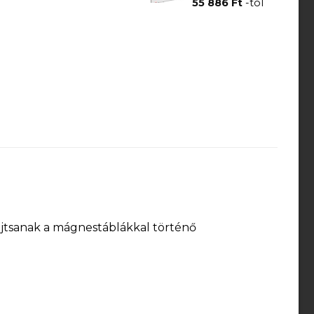
55 886
Ft
-tól
újtsanak a mágnestáblákkal történő