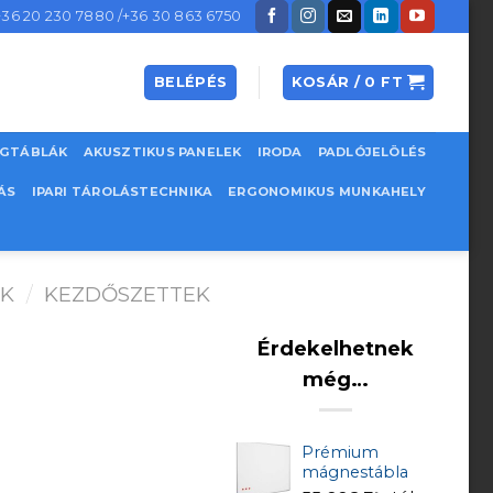
+36 20 230 7880 /+36 30 863 6750
BELÉPÉS
KOSÁR /
0
FT
EGTÁBLÁK
AKUSZTIKUS PANELEK
IRODA
PADLÓJELÖLÉS
ÁS
IPARI TÁROLÁSTECHNIKA
ERGONOMIKUS MUNKAHELY
ŐK
/
KEZDŐSZETTEK
Érdekelhetnek
még…
Prémium
mágnestábla