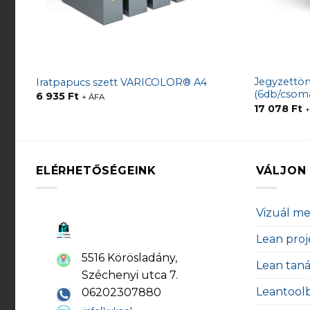
Jegyzettö
Iratpapucs szett VARICOLOR® A4
(6db/csom
6 935
Ft
+ ÁFA
17 078
Ft
+
ELÉRHETŐSÉGEINK
VÁLJON 
Vizuál m
Lean proj
5516 Körösladány,
Lean tan
Széchenyi utca 7.
Leantool
06202307880