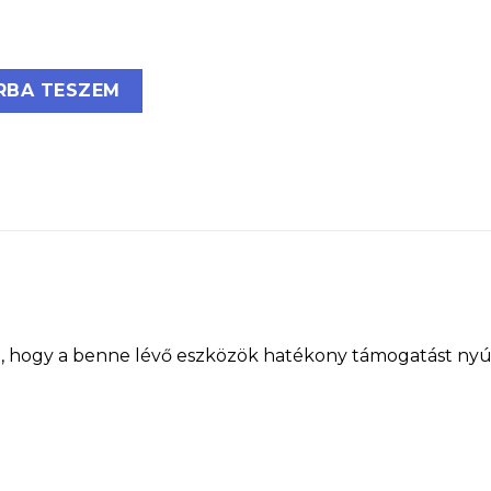
t mennyiség
RBA TESZEM
va, hogy a benne lévő eszközök hatékony támogatást ny