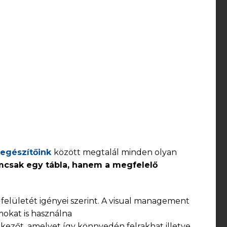
iegészítőink
között megtalál minden olyan
mcsak egy tábla, hanem a megfelelő
elületét igényei szerint. A visual management
okat is használna
kezőt, amelyet így könnyedén felrakhat illetve