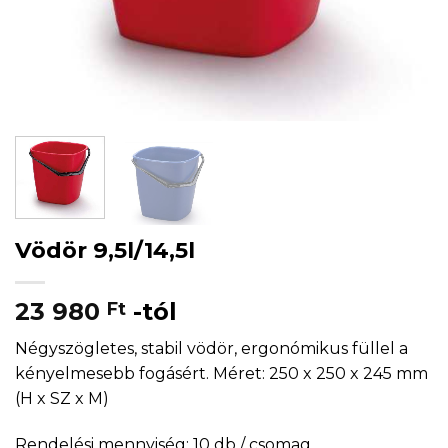
Vödör 9,5l/14,5l
23 980
-tól
Ft
Négyszögletes, stabil vödör, ergonómikus füllel a
kényelmesebb fogásért. Méret: 250 x 250 x 245 mm
(H x SZ x M)
Rendelési mennyiség: 10 db / csomag