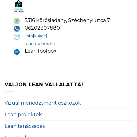
5516 Körösladány, Széchenyi utca 7.
06202307880
info[kukac]
leantoolbox.hu
LeanToolbox
VÁLJON LEAN VÁLLALATTÁ!
Vizuál menedzsment eszközök
Lean projektek
Lean tanácsadás