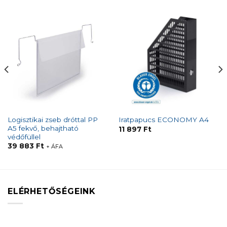
Logisztikai zseb dróttal PP
Iratpapucs ECONOMY A4
A5 fekvő, behajtható
11 897
Ft
védőfüllel
39 883
Ft
+ ÁFA
ELÉRHETŐSÉGEINK