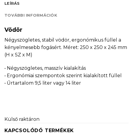
LEÍRÁS
TOVÁBBI INFORMÁCIÓK
Vödör
Négyszögletes, stabil vödör, ergonómikus füllel a
kényelmesebb fogásért. Méret: 250 x 250 x 245 mm
(H x SZ x M)
• Négyszögletes, masszív kialakítás
• Ergonómiai szempontok szerint kialakított füllel
• Űrtartalom 9,5 liter vagy 14 liter
Külső raktáron
KAPCSOLÓDÓ TERMÉKEK