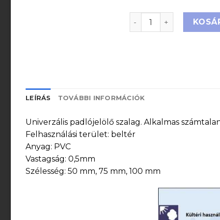
WT-5125 Univerzális, t
KOSÁ
LEÍRÁS
TOVÁBBI INFORMÁCIÓK
Univerzális padlójelölő szalag. Alkalmas számtala
Felhasználási terület: beltér
Anyag: PVC
Vastagság: 0,5mm
Szélesség: 50 mm, 75 mm, 100 mm