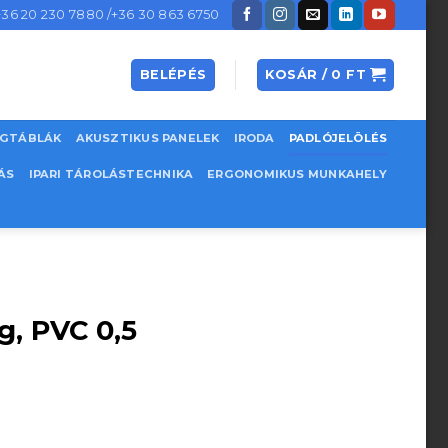
+36 20 230 7880 /+36 30 863 6750
BELÉPÉS
KOSÁR /
0
FT
EGTÁBLÁK
AKUSZTIKUS PANELEK
IRODA
PADLÓJELÖLÉS
ÁS
IPARI TÁROLÁSTECHNIKA
ERGONOMIKUS MUNKAHELY
g, PVC 0,5