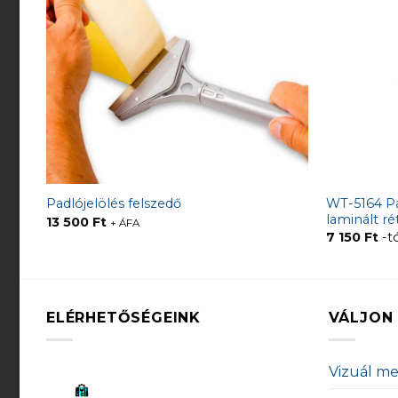
WT-5164 Pa
Padlójelölés felszedő
laminált r
13 500
Ft
+ ÁFA
7 150
Ft
-t
ELÉRHETŐSÉGEINK
VÁLJON 
Vizuál m