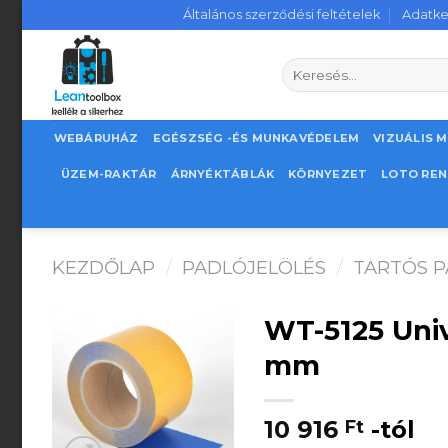
Skip
Általános szerződési feltételek
Adatke
to
content
Keresés
a
következőre:
WEBÁRUHÁZ
EGÉSZSÉG -ÉS MUNKAVÉDELEM
VIZUÁLIS 
ÜZEM-RAKTÁR
ÁRNYÉKTÁBLÁK
KÖRNYEZET
LOTO RE
KEZDŐLAP
/
PADLÓJELÖLÉS
/
TARTÓS 
WT-5125 Unive
mm
10 916
-tól
Ft