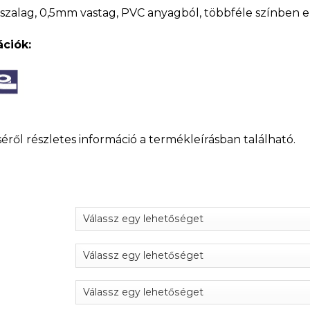
ő szalag, 0,5mm vastag, PVC anyagból, többféle színben e
ációk:
éről részletes információ a termékleírásban található.