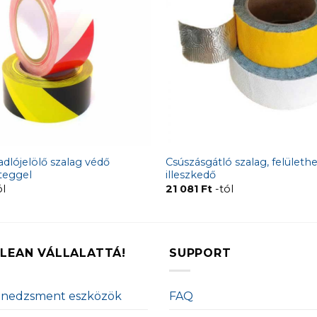
dlójelölő szalag védő
Csúszásgátló szalag, felületh
éteggel
illeszkedő
ól
21 081
Ft
-tól
LEAN VÁLLALATTÁ!
SUPPORT
enedzsment eszközök
FAQ