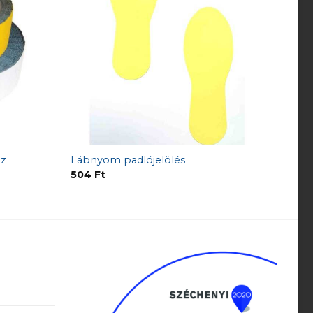
ez
Lábnyom padlójelölés
504
Ft