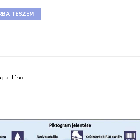
artós padlójelölő szalag, PVC 0,5 mm mennyiség
RBA TESZEM
n padlóhoz.