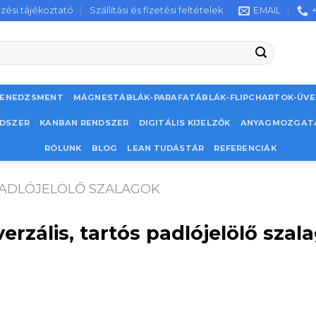
zési tájékoztató
Szállítási és fizetési feltételek
EMAIL
MENEDZSMENT
MÁGNESTÁBLÁK-PARAFATÁBLÁK-FLIPCHARTOK-ÜV
NDSZER
KANBAN RENDSZER
DIGITÁLIS KIJELZŐK
ANYAGMOZGAT
RÓLUNK
BLOG
LEAN TUDÁSTÁR
REFERENCIÁK
PADLÓJELÖLŐ SZALAGOK
rzális, tartós padlójelölő szala