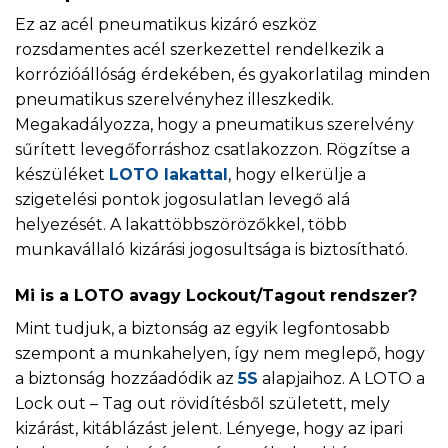
Ez az acél pneumatikus kizáró eszköz
rozsdamentes acél szerkezettel rendelkezik a
korrózióállóság érdekében, és gyakorlatilag minden
pneumatikus szerelvényhez illeszkedik.
Megakadályozza, hogy a pneumatikus szerelvény
sűrített levegőforráshoz csatlakozzon. Rögzítse a
készüléket
LOTO lakattal
, hogy elkerülje a
szigetelési pontok jogosulatlan levegő alá
helyezését. A lakattöbbszörözőkkel, több
munkavállaló kizárási jogosultsága is biztosítható.
Mi is a LOTO avagy Lockout/Tagout rendszer?
Mint tudjuk, a biztonság az egyik legfontosabb
szempont a munkahelyen, így nem meglepő, hogy
a biztonság hozzáadódik az
5S
alapjaihoz. A LOTO a
Lock out – Tag out rövidítésből született, mely
kizárást, kitáblázást jelent. Lényege, hogy az ipari