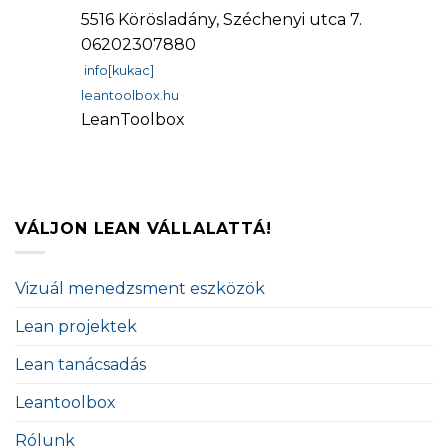
5516 Körösladány, Széchenyi utca 7.
06202307880
info[kukac]
leantoolbox.hu
LeanToolbox
VÁLJON LEAN VÁLLALATTÁ!
Vizuál menedzsment eszközök
Lean projektek
Lean tanácsadás
Leantoolbox
Rólunk