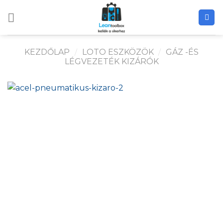
Skip
to
content
KEZDŐLAP
/
LOTO ESZKÖZÖK
/
GÁZ -ÉS
LÉGVEZETÉK KIZÁRÓK