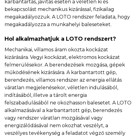
karbantartás, javítás esetén a véletlen ki és
bekapcsolást mechanikus kizárással, fizikailag
megakadályozzuk. A LOTO rendszer feladata, hogy
megakadályozza a munkahelyi baleseteket.
Hol alkalmazhatjuk a LOTO rendszert?
Mechanikai, villamos áram okozta kockázat
kizárására. Vegyi kockázat, elektromos kockázat
felmerülésekor. A berendezések mozgása, gépek
működésének kizárására. A karbantartott gép,
berendezés, villamos rendszer az energia ellátás
váratlan megjelenésekor, véletlen indulásából,
indításából, illetve a tárolt energia
felszabadulásából ne okozhasson balesetet. A LOTO
alkalmazásával a karbantartott gép, berendezés
vagy rendszer váratlan mozgásával vagy
energizálódásával nem okozhat veszélyt, a
veszélyes tevékenység a feladatot végző személy