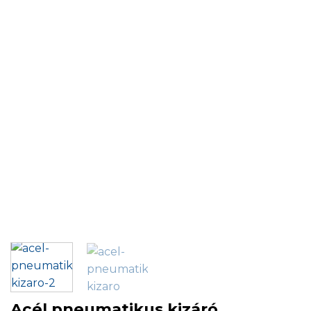
Acél pneumatikus kizáró