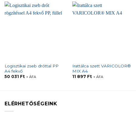
Logisztikai zseb dróttal PP
Irattálca szett VARICOLOR®
A4 fekvő
MIX A4
50 031
Ft
11 897
Ft
+ ÁFA
+ ÁFA
ELÉRHETŐSÉGEINK