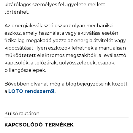
kizárólagos személyes felügyelete mellett
történhet.
Az energialeválasztó eszköz olyan mechanikai
eszköz, amely használata vagy aktiválása esetén
fizikailag megakadályozza az energia átvitelét vagy
kibocsátását; ilyen eszközök lehetnek a manuálisan
működtetett elektromos megszakítók, a leválasztó
kapcsolók, a tolózárak, golyósszelepek, csapok,
pillangószelepek.
Bővebben olvahat még a blogbejegyzéseink között
a
LOTO rendszerről.
Külső raktáron
KAPCSOLÓDÓ TERMÉKEK