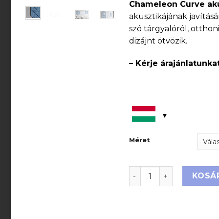
Chameleon Curve akus
akusztikájának javítás
szó tárgyalóról, otthon
dizájnt ötvözik.
– Kérje árajánlatunkat
Méret
Chameleon Curve akusz
KOSÁ