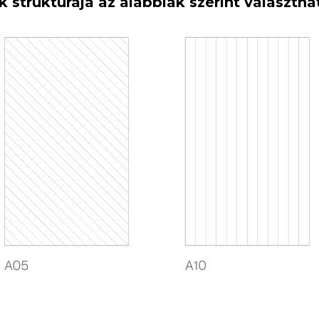
k strukturája az alábbiak szerint választha