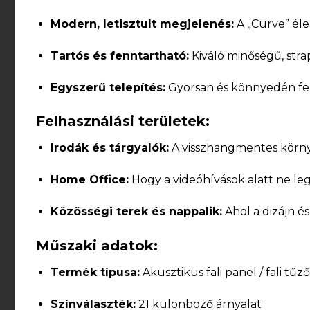
Modern, letisztult megjelenés:
A „Curve” éle
Tartós és fenntartható:
Kiváló minőségű, stra
Egyszerű telepítés:
Gyorsan és könnyedén felsz
Felhasználási területek:
Irodák és tárgyalók:
A visszhangmentes környe
Home Office:
Hogy a videóhívások alatt ne leg
Közösségi terek és nappalik:
Ahol a dizájn é
Műszaki adatok:
Termék típusa:
Akusztikus fali panel / fali tűz
Színválaszték:
21 különböző árnyalat