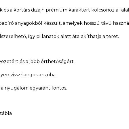
k és a kortárs dizájn prémium karaktert kölcsönöz a fala
pabíró anyagokból készült, amelyek hosszú távú használ
erelhető, így pillanatok alatt átalakíthatja a teret.
zetért és a jobb érthetőségért.
yen visszhangos a szoba.
s a nyugalom egyaránt fontos.
őtábla