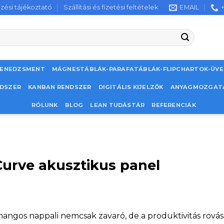
zési tájékoztató
Szállítási és fizetési feltételek
EMAIL
MENEDZSMENT
MÁGNESTÁBLÁK-PARAFATÁBLÁK-FLIPCHARTOK-ÜV
NDSZER
KANBAN RENDSZER
DIGITÁLIS KIJELZŐK
ANYAGMOZGAT
RÓLUNK
BLOG
LEAN TUDÁSTÁR
REFERENCIÁK
urve akusztikus panel
zhangos nappali nemcsak zavaró, de a produktivitás rovás