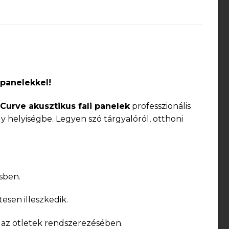
panelekkel!
urve akusztikus fali panelek
professzionális
 helyiségbe. Legyen szó tárgyalóról, otthoni
sben.
esen illeszkedik.
ít az ötletek rendszerezésében.