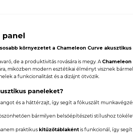
 panel
sosabb környezetet a Chameleon Curve akusztikus 
varó, de a produktivitás rovására is megy. A
Chameleon C
ára, miközben modern esztétikai élményt visznek bármely
lek a funkcionalitást és a dizájnt ötvözik.
usztikus paneleket?
hangot és a háttérzajt, így segít a fókuszált munkavégzé
öszönhetően bármilyen belsőépítészeti stílushoz tökélet
hanem praktikus
ki
tűzőtáblaként
is funkcionál, így seg