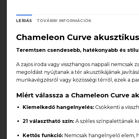
LEÍRÁS
TOVÁBBI INFORMÁCIÓK
Chameleon Curve akusztikus
Teremtsen csendesebb, hatékonyabb és stílu
A zajos iroda vagy visszhangos nappali nemcsak za
megoldást nyújtanak a tér akusztikájának javítás
munkavégzésről vagy közösségi térről, ezek a pane
Miért válassza a Chameleon Curve ak
Kiemelkedő hangelnyelés:
Csökkenti a vissz
21 választható szín:
A széles színpalettának k
Kettős funkció:
Nemcsak hangelnyelő elem, 