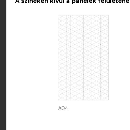
A színeken kívül a panelek felületéne