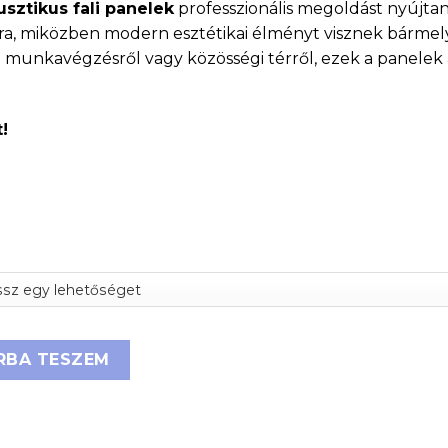
ztikus fali panelek
professzionális megoldást nyújtan
ára, miközben modern esztétikai élményt visznek bármel
i munkavégzésről vagy közösségi térről, ezek a panelek a
!
tikus panel mennyiség
RBA TESZEM