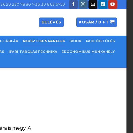
+36 20 230 7880 /+36 30 863 6750
BELÉPÉS
KOSÁR /
0
FT
EGTÁBLÁK
AKUSZTIKUS PANELEK
IRODA
PADLÓJELÖLÉS
ÁS
IPARI TÁROLÁSTECHNIKA
ERGONOMIKUS MUNKAHELY
ára is megy. A