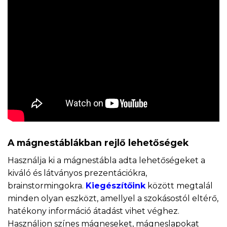
A mágnestáblákban rejlő lehetőségek
Használja ki a mágnestábla adta lehetőségeket a
kiváló és látványos prezentációkra,
brainstormingokra.
Kiegészítőink
között megtalál
minden olyan eszközt, amellyel a szokásostól eltérő,
hatékony információ átadást vihet véghez.
Használjon színes mágneseket, mágneslapokat