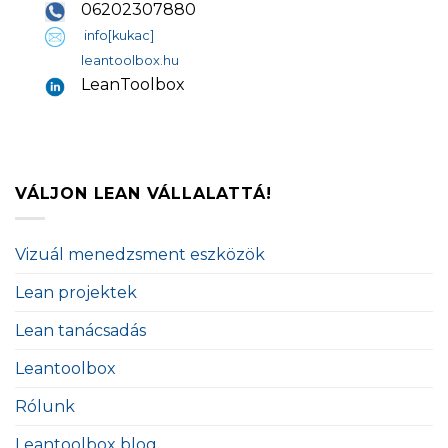
06202307880
info[kukac]
leantoolbox.hu
LeanToolbox
VÁLJON LEAN VÁLLALATTÁ!
Vizuál menedzsment eszközök
Lean projektek
Lean tanácsadás
Leantoolbox
Rólunk
Leantoolbox blog