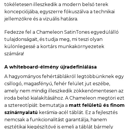
tökéletesen illeszkedik a modern belső terek
koncepciójába, egyszerre fókuszálva a technikai
jellemzőkre és a vizuális hatásra.
Fedezze fel a Chameleon SatinTones egyedülálló
tulajdonságait, és tudja meg, mi teszi olyan
különlegessé a kortárs munkakörnyezetek
számára!
A whiteboard-élmény újradefiniálása
A hagyományos fehértáblákról legtöbbünknek egy
csillogó, magasfényű, fehér felület jut eszébe,
amely nem mindig illeszkedik zökkenőmentesen az
iroda belső kialakításához. A Chameleon megtöri ezt
a sztereotípiát: bemutatja a
matt felületű és finom
színárnyalatú
kerámia-acél táblát. Ez a fejlesztés
nemcsak a funkcionalitást garantálja, hanem
esztétikai kiegészítővé is emeli a táblát bármely