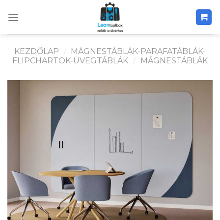
Skip
to
content
KEZDŐLAP
/
MÁGNESTÁBLÁK-PARAFATÁBLÁK-
FLIPCHARTOK-ÜVEGTÁBLÁK
/
MÁGNESTÁBLÁK