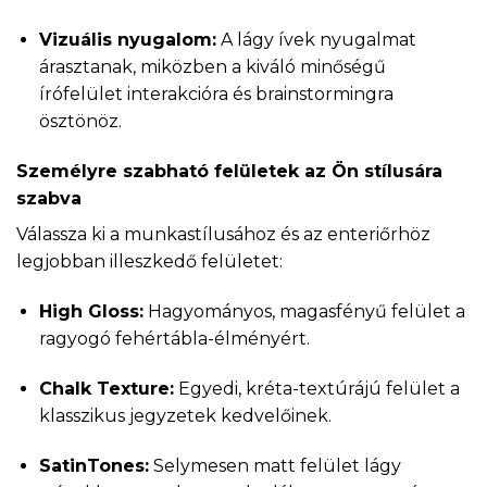
Vizuális nyugalom:
A lágy ívek nyugalmat
árasztanak, miközben a kiváló minőségű
írófelület interakcióra és brainstormingra
ösztönöz.
Személyre szabható felületek az Ön stílusára
szabva
Válassza ki a munkastílusához és az enteriőrhöz
legjobban illeszkedő felületet:
High Gloss:
Hagyományos, magasfényű felület a
ragyogó fehértábla-élményért.
Chalk Texture:
Egyedi, kréta-textúrájú felület a
klasszikus jegyzetek kedvelőinek.
SatinTones:
Selymesen matt felület lágy