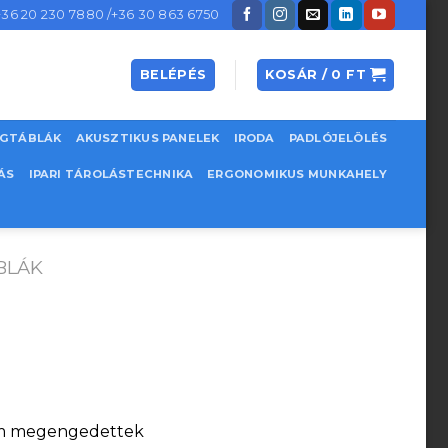
+36 20 230 7880 /+36 30 863 6750
BELÉPÉS
KOSÁR /
0
FT
EGTÁBLÁK
AKUSZTIKUS PANELEK
IRODA
PADLÓJELÖLÉS
ÁS
IPARI TÁROLÁSTECHNIKA
ERGONOMIKUS MUNKAHELY
BLÁK
nem megengedettek