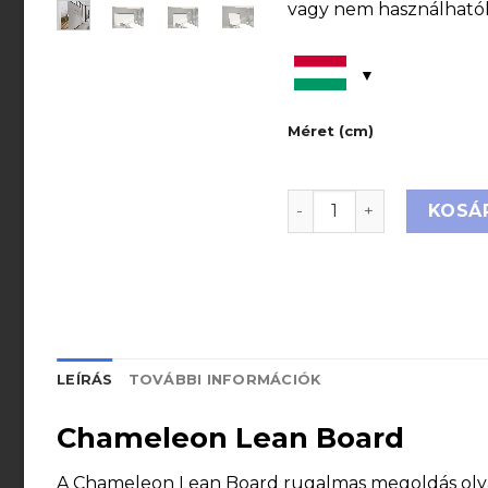
vagy nem használhatók.
Méret (cm)
Chameleon Lean board
KOSÁ
LEÍRÁS
TOVÁBBI INFORMÁCIÓK
Chameleon Lean Board
A Chameleon Lean Board rugalmas megoldás olyan