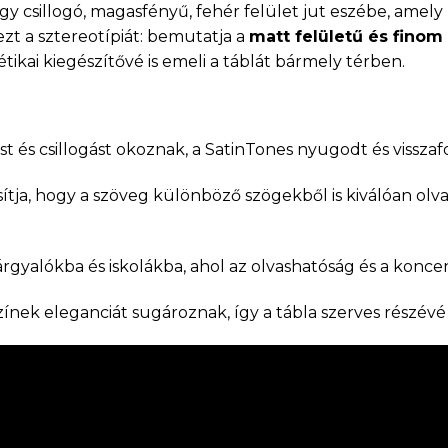
 csillogó, magasfényű, fehér felület jut eszébe, amel
zt a sztereotípiát: bemutatja a
matt felületű és finom
tikai kiegészítővé is emeli a táblát bármely térben.
t és csillogást okoznak, a SatinTones nyugodt és vissz
sítja, hogy a szöveg különböző szögekből is kiválóan ol
tárgyalókba és iskolákba, ahol az olvashatóság és a konc
zínek eleganciát sugároznak, így a tábla szerves részévé 