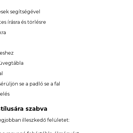
sek segítségével
es írásra és törlésre
kra
neshez
 üvegtábla
al
érüljön se a padló se a fal
elés
tílusára szabva
egjobban illeszkedő felületet: