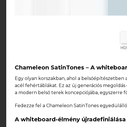
Chameleon SatinTones – A whiteboar
Egy olyan korszakban, ahol a belsőépítészetben a f
acél fehértáblákat. Ez az új generációs megoldás 
a modern belső terek koncepciójába, egyszerre fók
Fedezze fel a Chameleon SatinTones egyedülálló 
A whiteboard-élmény újradefiniálása