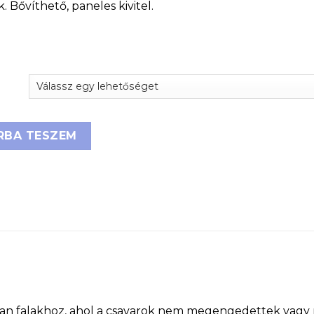
 Bővíthető, paneles kivitel.
 mennyiség
RBA TESZEM
 falakhoz, ahol a csavarok nem megengedettek vagy ne