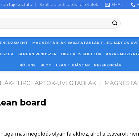
zési tájékoztató
Szállítási és fizetési feltételek
EMAIL
MENEDZSMENT
MÁGNESTÁBLÁK-PARAFATÁBLÁK-FLIPCHARTOK-ÜV
NDSZER
KANBAN RENDSZER
DIGITÁLIS KIJELZŐK
ANYAGMOZGAT
RÓLUNK
BLOG
LEAN TUDÁSTÁR
REFERENCIÁK
LÁK-FLIPCHARTOK-ÜVEGTÁBLÁK
/
MÁGNESTÁ
ean board
 rugalmas megoldás olyan falakhoz, ahol a csavarok 