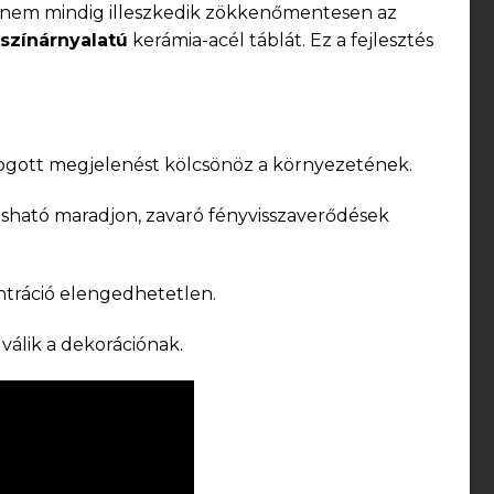
y nem mindig illeszkedik zökkenőmentesen az
 színárnyalatú
kerámia-acél táblát. Ez a fejlesztés
afogott megjelenést kölcsönöz a környezetének.
vasható maradjon, zavaró fényvisszaverődések
entráció elengedhetetlen.
válik a dekorációnak.