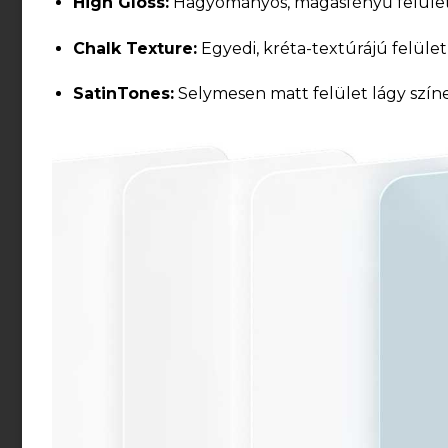
High Gloss:
Hagyományos, magasfényű felület 
Chalk Texture:
Egyedi, kréta-textúrájú felület
SatinTones:
Selymesen matt felület lágy szín