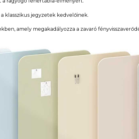
a ragyogó fehértábla-élményért.
 a klasszikus jegyzetek kedvelőinek.
ekben, amely megakadályozza a zavaró fényvisszaverődé