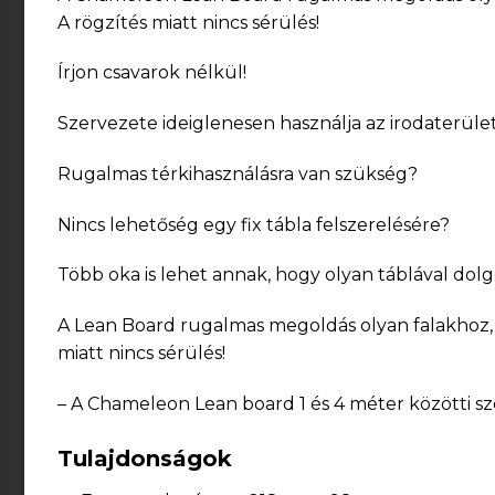
A rögzítés miatt nincs sérülés!
Írjon csavarok nélkül!
Szervezete ideiglenesen használja az irodaterüle
Rugalmas térkihasználásra van szükség?
Nincs lehetőség egy fix tábla felszerelésére?
Több oka is lehet annak, hogy olyan táblával dolg
A Lean Board rugalmas megoldás olyan falakhoz, 
miatt nincs sérülés!
– A Chameleon Lean board 1 és 4 méter közötti s
Tulajdonságok