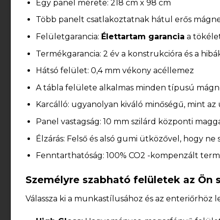
Egy panel mérete: 218 cm x 98 cm
Több panelt csatlakoztatnak hátul erős mágne
Felületgarancia:
Élettartam garancia
a tökélet
Termékgarancia: 2 év a konstrukcióra és a hibá
Hátsó felület: 0,4 mm vékony acéllemez
A tábla felülete alkalmas minden típusú mág
Karcálló: ugyanolyan kiváló minőségű, mint az
Panel vastagság: 10 mm szilárd központi magg
Élzárás: Felső és alsó gumi ütközővel, hogy ne s
Fenntarthatóság: 100% CO2 -kompenzált term
Személyre szabható felületek az Ön s
Válassza ki a munkastílusához és az enteriőrhöz l