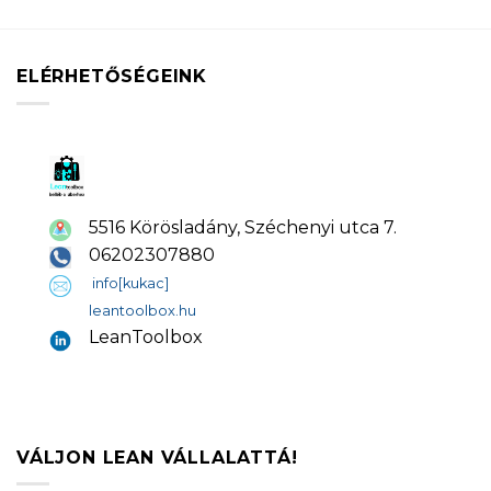
ELÉRHETŐSÉGEINK
5516 Körösladány, Széchenyi utca 7.
06202307880
info[kukac]
leantoolbox.hu
LeanToolbox
VÁLJON LEAN VÁLLALATTÁ!