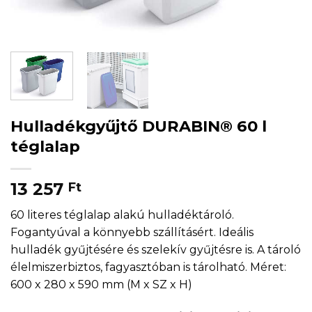
Hulladékgyűjtő DURABIN® 60 l
téglalap
13 257
Ft
60 literes téglalap alakú hulladéktároló.
Fogantyúval a könnyebb szállításért. Ideális
hulladék gyűjtésére és szelekív gyűjtésre is. A tároló
élelmiszerbiztos, fagyasztóban is tárolható. Méret:
600 x 280 x 590 mm (M x SZ x H)