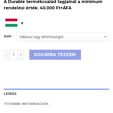
A Durable termékcsalád tagjainál a minimum
rendelési érték: 40.000 Ft+ÁFA
Szín
Hulladékgyűjtő DURABIN® 60 l téglalap mennyiség
KOSÁRBA TESZEM
LEÍRÁS
TOVÁBBI INFORMÁCIÓK