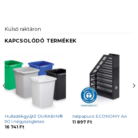
Külső raktáron
KAPCSOLÓDÓ TERMÉKEK
Hulladékgyűjtő DURABIN®
Iratpapucs ECONOMY A4
90 l négyszögletes
11 897
Ft
16 741
Ft