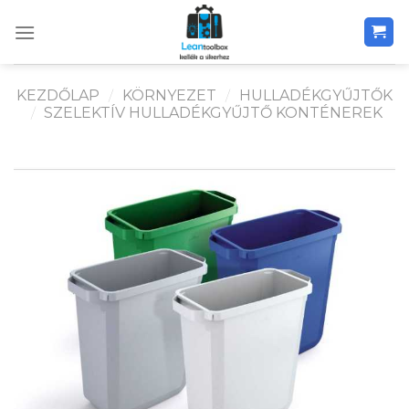
Skip
to
content
KEZDŐLAP
/
KÖRNYEZET
/
HULLADÉKGYŰJTŐK
/
SZELEKTÍV HULLADÉKGYŰJTŐ KONTÉNEREK