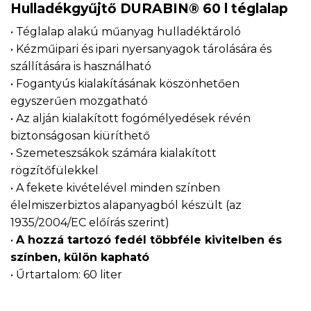
Hulladékgyűjtő DURABIN® 60 l téglalap
• Téglalap alakú műanyag hulladéktároló
• Kézműipari és ipari nyersanyagok tárolására és
szállítására is használható
• Fogantyús kialakításának köszönhetően
egyszerűen mozgatható
• Az alján kialakított fogómélyedések révén
biztonságosan kiüríthető
• Szemeteszsákok számára kialakított
rögzítőfülekkel
• A fekete kivételével minden színben
élelmiszerbiztos alapanyagból készült (az
1935/2004/EC előírás szerint)
•
A hozzá tartozó fedél többféle kivitelben és
színben, külön kapható
• Űrtartalom: 60 liter