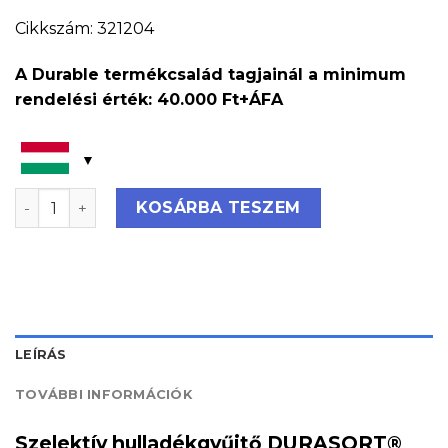
Cikkszám: 321204
A Durable termékcsalád tagjainál a minimum
rendelési érték: 40.000 Ft+ÁFA
Szelektív hulladékgyűjtő DURASORT® 55L - műanyagh
KOSÁRBA TESZEM
LEÍRÁS
TOVÁBBI INFORMÁCIÓK
Szelektív hulladékgyűjtő DURASORT®