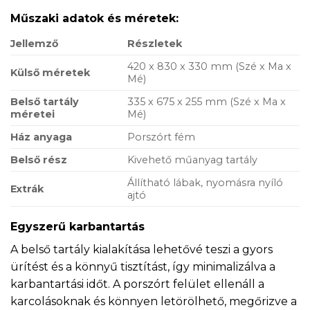
Műszaki adatok és méretek:
Jellemző
Részletek
420 x 830 x 330 mm (Szé x Ma x
Külső méretek
Mé)
Belső tartály
335 x 675 x 255 mm (Szé x Ma x
méretei
Mé)
Ház anyaga
Porszórt fém
Belső rész
Kivehető műanyag tartály
Állítható lábak, nyomásra nyíló
Extrák
ajtó
Egyszerű karbantartás
A belső tartály kialakítása lehetővé teszi a gyors
ürítést és a könnyű tisztítást, így minimalizálva a
karbantartási időt. A porszórt felület ellenáll a
karcolásoknak és könnyen letörölhető, megőrizve a