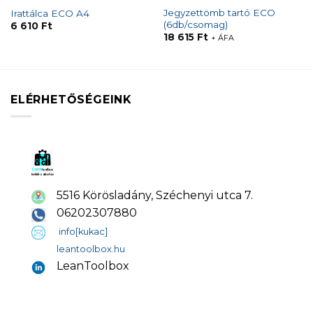
Jegyzettömb tartó ECO
Irattálca ECO A4
(6db/csomag)
6 610
Ft
18 615
Ft
+ ÁFA
ELÉRHETŐSÉGEINK
5516 Körösladány, Széchenyi utca 7.
06202307880
info[kukac]
leantoolbox.hu
LeanToolbox