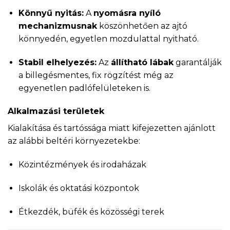
Könnyű nyitás:
A
nyomásra nyíló
mechanizmusnak
köszönhetően az ajtó
könnyedén, egyetlen mozdulattal nyitható.
Stabil elhelyezés:
Az
állítható lábak
garantálják
a billegésmentes, fix rögzítést még az
egyenetlen padlófelületeken is.
Alkalmazási területek
Kialakítása és tartóssága miatt kifejezetten ajánlott
az alábbi beltéri környezetekbe:
Közintézmények és irodaházak
Iskolák és oktatási központok
Étkezdék, büfék és közösségi terek