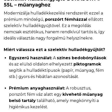
55L – műanyaghoz
Modernizálja hulladékkezelési rendszerét ezzel a
prémium minőségű,
porszórt fémházzal
ellátott
szelektív hulladékgyűjtővel. Ez a megoldás
nemcsak esztétikus, hanem rendkívül tartós is, így
ideális választás nagy forgalmú helyszínekre.
Miért válassza ezt a szelektív hulladékgyűjtőt?
Egyszerű használat:
A
színes bedobónyílások
és az elülső oldalon elhelyezett
piktogramok
segítik a hulladéktípusok (papír, műanyag, fém
stb.) gyors és hibátlan azonosítását.
Prémium anyaghasználat:
A robusztus,
porszórt fém váz alatt egy
kivehető műanyag
belső tartály
található, amely megkönnyíti a
higiénikus kezelést.