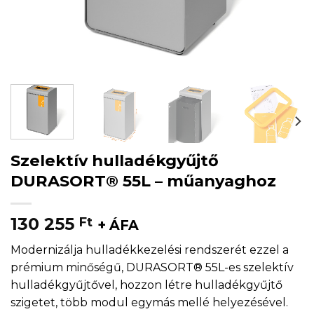
Szelektív hulladékgyűjtő
DURASORT® 55L – műanyaghoz
130 255
Ft
+ ÁFA
Modernizálja hulladékkezelési rendszerét ezzel a
prémium minőségű, DURASORT® 55L-es szelektív
hulladékgyűjtővel, hozzon létre hulladékgyűjtő
szigetet, több modul egymás mellé helyezésével.