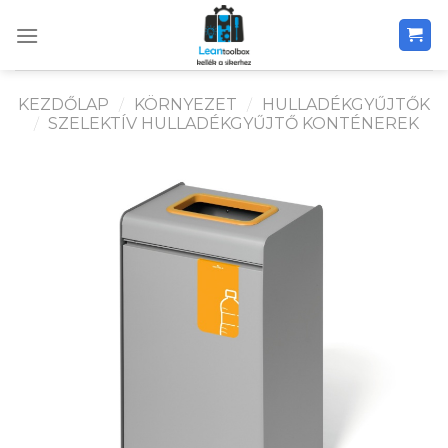
Skip
to
content
KEZDŐLAP
/
KÖRNYEZET
/
HULLADÉKGYŰJTŐK
/
SZELEKTÍV HULLADÉKGYŰJTŐ KONTÉNEREK