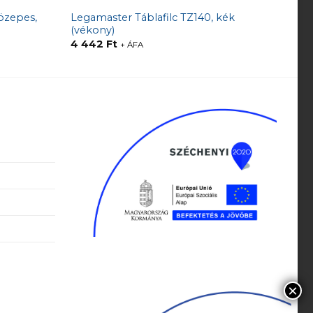
özepes,
Legamaster Táblafilc TZ140, kék
(vékony)
4 442
Ft
+ ÁFA