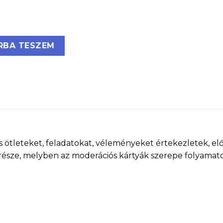
9.5, 5 szín mennyiség
RBA TESZEM
 ötleteket, feladatokat, véleményeket értekezletek, el
része, melyben az moderációs kártyák szerepe folyamat