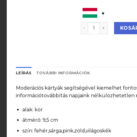
Kör moderációs kártya, 
KOSÁ
LEÍRÁS
TOVÁBBI INFORMÁCIÓK
Moderációs kártyák segítségével kiemelhet fontos
információtovábbítás napjaink nélkülözhetetlen 
alak: kör
átmérő: 9,5 cm
szín: fehér,sárga,pink,zöld,világoskék