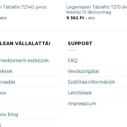
 Táblafilc TZ140, piros
Legamaster Táblafilc TZ10 (k
fekete) 10 db/csomag
9 362
Ft
 ÁFA
+ ÁFA
LEAN VÁLLALATTÁ!
SUPPORT
enedzsment eszközök
FAQ
ektek
Vevőszolgálat
ácsadás
Szállítási információk
box
Letöltések
Impresszum
box blog
s