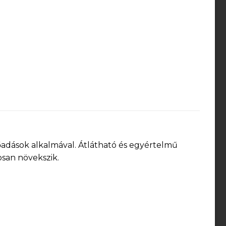
őadások alkalmával. Átlátható és egyértelmű
osan növekszik.