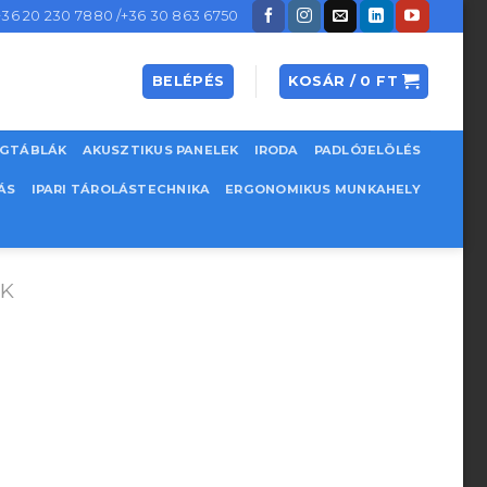
+36 20 230 7880 /+36 30 863 6750
BELÉPÉS
KOSÁR /
0
FT
EGTÁBLÁK
AKUSZTIKUS PANELEK
IRODA
PADLÓJELÖLÉS
ÁS
IPARI TÁROLÁSTECHNIKA
ERGONOMIKUS MUNKAHELY
ŐK