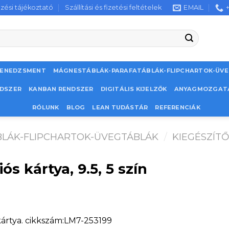
zési tájékoztató
Szállítási és fizetési feltételek
EMAIL
MENEDZSMENT
MÁGNESTÁBLÁK-PARAFATÁBLÁK-FLIPCHARTOK-ÜV
NDSZER
KANBAN RENDSZER
DIGITÁLIS KIJELZŐK
ANYAGMOZGAT
RÓLUNK
BLOG
LEAN TUDÁSTÁR
REFERENCIÁK
LÁK-FLIPCHARTOK-ÜVEGTÁBLÁK
/
KIEGÉSZÍT
s kártya, 9.5, 5 szín
kártya. cikkszám:LM7-253199