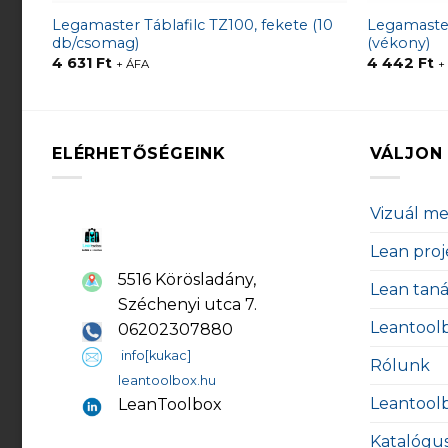
Legamaster Táblafilc TZ100, fekete (10
Legamaster
db/csomag)
(vékony)
4 631
Ft
4 442
Ft
+ ÁFA
+
ELÉRHETŐSÉGEINK
VÁLJON 
Vizuál m
Lean proj
5516 Körösladány,
Lean tan
Széchenyi utca 7.
Leantool
06202307880
info[kukac]
Rólunk
leantoolbox.hu
Leantool
LeanToolbox
Katalógu