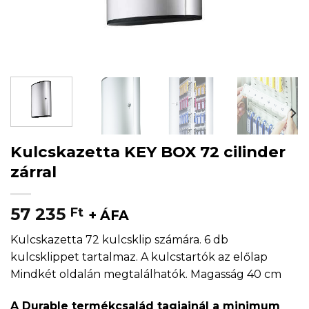
Kulcskazetta KEY BOX 72 cilinder
zárral
57 235
Ft
+ ÁFA
Kulcskazetta 72 kulcsklip számára. 6 db
kulcsklippet tartalmaz. A kulcstartók az előlap
Mindkét oldalán megtalálhatók. Magasság 40 cm
A Durable termékcsalád tagjainál a minimum