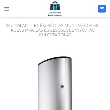
Skip
to
content
KEZDŐLAP
/
EGÉSZSÉG -ÉS MUNKAVÉDELEM
/
KULCSTÁROLÁS ÉS ELSŐSEGÉLYNYÚJTÁS
/
KULCSTÁROLÁS