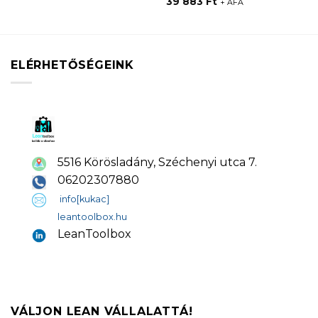
39 883
Ft
+ ÁFA
ELÉRHETŐSÉGEINK
5516 Körösladány, Széchenyi utca 7.
06202307880
info[kukac]
leantoolbox.hu
LeanToolbox
VÁLJON LEAN VÁLLALATTÁ!