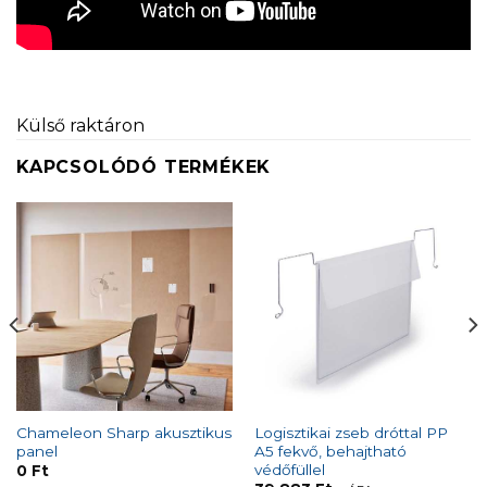
Külső raktáron
KAPCSOLÓDÓ TERMÉKEK
Chameleon Sharp akusztikus
Logisztikai zseb dróttal PP
panel
A5 fekvő, behajtható
védőfüllel
0
Ft