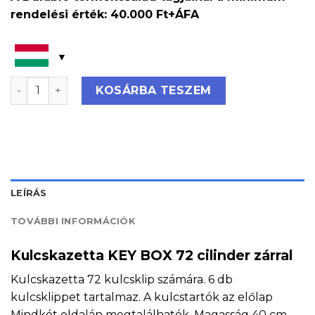
rendelési érték: 40.000 Ft+ÁFA
Kulcskazetta KEY BOX 72 cilinder zárral mennyiség
KOSÁRBA TESZEM
LEÍRÁS
TOVÁBBI INFORMÁCIÓK
Kulcskazetta KEY BOX 72 cilinder zárral
Kulcskazetta 72 kulcsklip számára. 6 db
kulcsklippet tartalmaz. A kulcstartók az előlap
Mindkét oldalán megtalálhatók. Magasság 40 cm