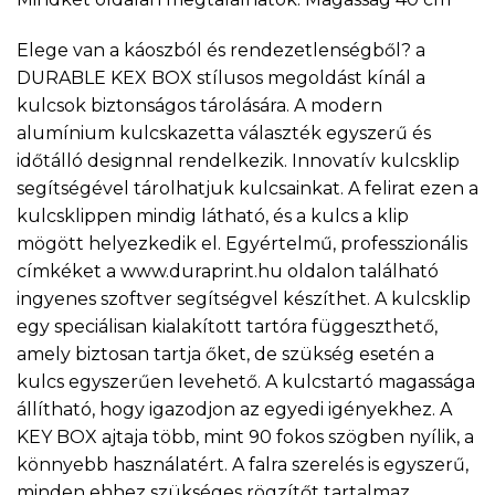
Elege van a káoszból és rendezetlenségből? a
DURABLE KEX BOX stílusos megoldást kínál a
kulcsok biztonságos tárolására. A modern
alumínium kulcskazetta választék egyszerű és
időtálló designnal rendelkezik. Innovatív kulcsklip
segítségével tárolhatjuk kulcsainkat. A felirat ezen a
kulcsklippen mindig látható, és a kulcs a klip
mögött helyezkedik el. Egyértelmű, professzionális
címkéket a www.duraprint.hu oldalon található
ingyenes szoftver segítségvel készíthet. A kulcsklip
egy speciálisan kialakított tartóra függeszthető,
amely biztosan tartja őket, de szükség esetén a
kulcs egyszerűen levehető. A kulcstartó magassága
állítható, hogy igazodjon az egyedi igényekhez. A
KEY BOX ajtaja több, mint 90 fokos szögben nyílik, a
könnyebb használatért. A falra szerelés is egyszerű,
minden ehhez szükséges rögzítőt tartalmaz.